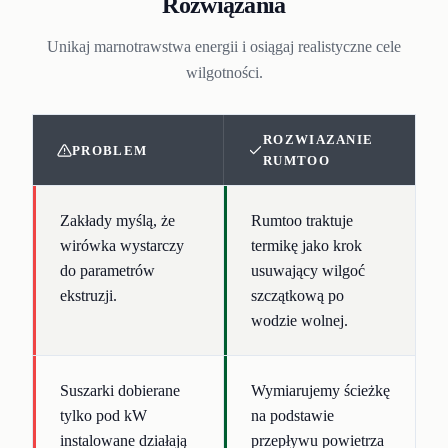
Rozwiązania
Unikaj marnotrawstwa energii i osiągaj realistyczne cele
wilgotności.
ROZWIAZANIE
PROBLEM
RUMTOO
Zakłady myślą, że
Rumtoo traktuje
wirówka wystarczy
termikę jako krok
do parametrów
usuwający wilgoć
ekstruzji.
szczątkową po
wodzie wolnej.
Suszarki dobierane
Wymiarujemy ścieżkę
tylko pod kW
na podstawie
instalowane działają
przepływu powietrza