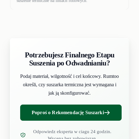
suszenie termiczne na liniach foliowych.
Potrzebujesz Finalnego Etapu
Suszenia po Odwadnianiu?
Podaj materiał, wilgotność i cel końcowy. Rumtoo
określi, czy suszarka termiczna jest wymagana i
jak ją skonfigurować.
Poproś o Rekomendację Suszarki
Odpowiedz eksperta w ciagu 24 godzin.
Wycena bez zobowiazan.