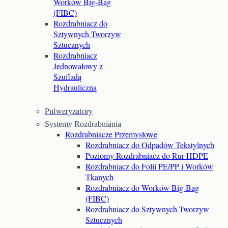
Worków Big-Bag
(FIBC)
Rozdrabniacz do
Sztywnych Tworzyw
Sztucznych
Rozdrabniacz
Jednowałowy z
Szufladą
Hydrauliczną
Pulweryzatory
Systemy Rozdrabniania
Rozdrabniacze Przemysłowe
Rozdrabniacz do Odpadów Tekstylnych
Poziomy Rozdrabniacz do Rur HDPE
Rozdrabniacz do Folii PE/PP i Worków
Tkanych
Rozdrabniacz do Worków Big-Bag
(FIBC)
Rozdrabniacz do Sztywnych Tworzyw
Sztucznych