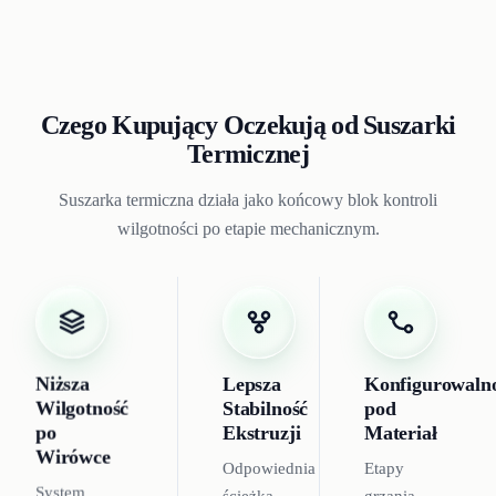
Czego Kupujący Oczekują od Suszarki
Termicznej
Suszarka termiczna działa jako końcowy blok kontroli
wilgotności po etapie mechanicznym.
Niższa
Lepsza
Konfigurowaln
Wilgotność
Stabilność
pod
po
Ekstruzji
Materiał
Wirówce
Odpowiednia
Etapy
System
ścieżka
grzania