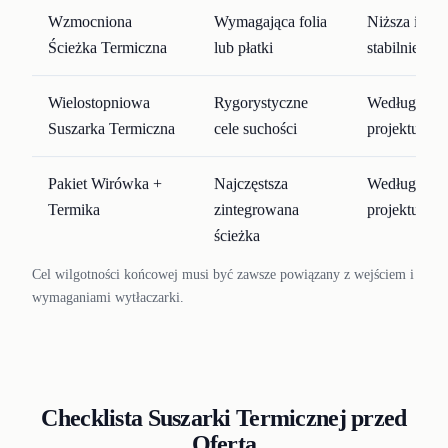
Wzmocniona
Wymagająca folia
Niższa i
Ścieżka Termiczna
lub płatki
stabilniejsza
Wielostopniowa
Rygorystyczne
Według
Suszarka Termiczna
cele suchości
projektu
Pakiet Wirówka +
Najczęstsza
Według
Termika
zintegrowana
projektu
ścieżka
Cel wilgotności końcowej musi być zawsze powiązany z wejściem i
wymaganiami wytłaczarki.
Checklista Suszarki Termicznej przed
Ofertą