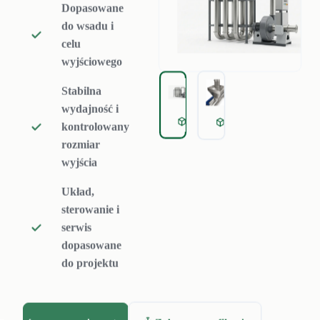
Dopasowane
mechanicznie, ale
do wsadu i
wciąż potrzebują
celu
niższej i
wyjściowego
stabilniejszej
Stabilna
wilgotności
wydajność i
szczątkowej przed
Thermal Dryer
Thermal dryer feed 
kontrolowany
ekstruzją. Rumtoo
rozmiar
wyjścia
pomaga określić,
kiedy suszenie
Układ,
termiczne jest
sterowanie i
serwis
konieczne, jakie
dopasowane
parametry są
do projektu
realistyczne i jak
dobrać moc