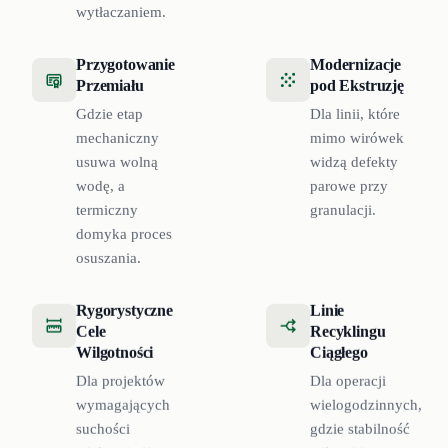
wytłaczaniem.
Przygotowanie
Modernizacje
Przemiału
pod Ekstruzję
Gdzie etap
Dla linii, które
mechaniczny
mimo wirówek
usuwa wolną
widzą defekty
wodę, a
parowe przy
termiczny
granulacji.
domyka proces
osuszania.
Rygorystyczne
Linie
Cele
Recyklingu
Wilgotności
Ciągłego
Dla projektów
Dla operacji
wymagających
wielogodzinnych,
suchości
gdzie stabilność