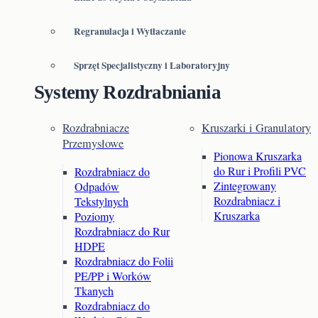
Regranulacja i Wytłaczanie
Sprzęt Specjalistyczny i Laboratoryjny
Systemy Rozdrabniania
Rozdrabniacze
Kruszarki i Granulatory
Przemysłowe
Pionowa Kruszarka
do Rur i Profili PVC
Rozdrabniacz do
Zintegrowany
Odpadów
Rozdrabniacz i
Tekstylnych
Kruszarka
Poziomy
Rozdrabniacz do Rur
HDPE
Rozdrabniacz do Folii
PE/PP i Worków
Tkanych
Rozdrabniacz do