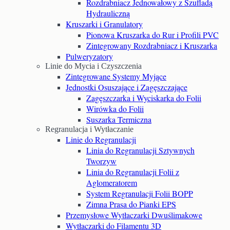
Rozdrabniacz Jednowałowy z Szufladą
Hydrauliczną
Kruszarki i Granulatory
Pionowa Kruszarka do Rur i Profili PVC
Zintegrowany Rozdrabniacz i Kruszarka
Pulweryzatory
Linie do Mycia i Czyszczenia
Zintegrowane Systemy Myjące
Jednostki Osuszające i Zagęszczające
Zagęszczarka i Wyciskarka do Folii
Wirówka do Folii
Suszarka Termiczna
Regranulacja i Wytłaczanie
Linie do Regranulacji
Linia do Regranulacji Sztywnych
Tworzyw
Linia do Regranulacji Folii z
Aglomeratorem
System Regranulacji Folii BOPP
Zimna Prasa do Pianki EPS
Przemysłowe Wytłaczarki Dwuślimakowe
Wytłaczarki do Filamentu 3D