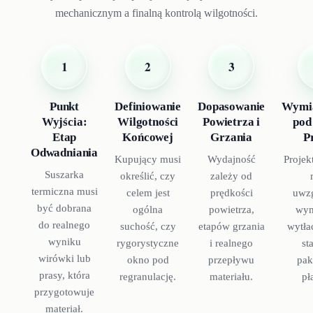
mechanicznym a finalną kontrolą wilgotności.
1
2
3
Punkt
Definiowanie
Dopasowanie
Wymi
Wyjścia:
Wilgotności
Powietrza i
pod
Etap
Końcowej
Grzania
P
Odwadniania
Kupujący musi
Wydajność
Proje
Suszarka
określić, czy
zależy od
termiczna musi
celem jest
prędkości
uwz
być dobrana
ogólna
powietrza,
wym
do realnego
suchość, czy
etapów grzania
wytła
wyniku
rygorystyczne
i realnego
st
wirówki lub
okno pod
przepływu
pak
prasy, która
regranulację.
materiału.
pł
przygotowuje
materiał.