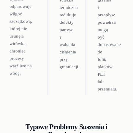
odparowuje
termiczna
i
wilgoć
redukuje
przepływ
szczątkową,
defekty
powietrza
której nie
parowe
mogą
usunęła
i
być
wirówka,
wahania
dopasowane
chroniąc
ciśnienia
do
procesy
przy
folii,
wrażliwe na
granulacji.
płatków
wodę.
PET
lub
przemiału.
Typowe Problemy Suszenia i