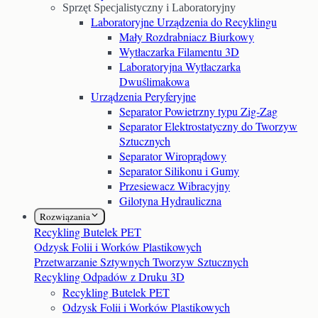
Sprzęt Specjalistyczny i Laboratoryjny
Laboratoryjne Urządzenia do Recyklingu
Mały Rozdrabniacz Biurkowy
Wytłaczarka Filamentu 3D
Laboratoryjna Wytłaczarka
Dwuślimakowa
Urządzenia Peryferyjne
Separator Powietrzny typu Zig-Zag
Separator Elektrostatyczny do Tworzyw
Sztucznych
Separator Wiroprądowy
Separator Silikonu i Gumy
Przesiewacz Wibracyjny
Gilotyna Hydrauliczna
Rozwiązania
Recykling Butelek PET
Odzysk Folii i Worków Plastikowych
Przetwarzanie Sztywnych Tworzyw Sztucznych
Recykling Odpadów z Druku 3D
Recykling Butelek PET
Odzysk Folii i Worków Plastikowych