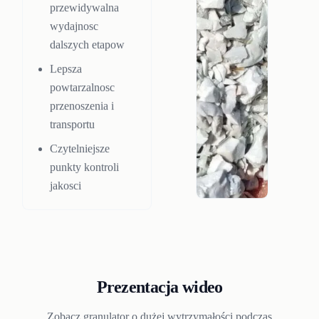
przewidywalna
wydajnosc
dalszych etapow
Lepsza
powtarzalnosc
przenoszenia i
transportu
Czytelniejsze
punkty kontroli
jakosci
Prezentacja wideo
Zobacz granulator o dużej wytrzymałości podczas