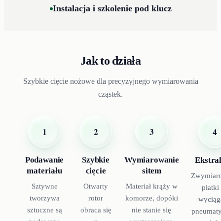
Instalacja i szkolenie pod klucz
Jak to działa
Szybkie cięcie nożowe dla precyzyjnego wymiarowania
cząstek.
1
2
3
4
Podawanie
Szybkie
Wymiarowanie
Ekstra
materiału
cięcie
sitem
Zwymiar
Sztywne
Otwarty
Materiał krąży w
płatki
tworzywa
rotor
komorze, dopóki
wyciąg
sztuczne są
obraca się
nie stanie się
pneumaty