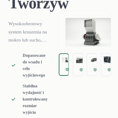
Tworzyw
Wysokoobrotowy
system kruszenia na
mokro lub sucho,
zaprojektowany do
Dopasowane
przetwarzania
do wsadu i
odpadów z tworzyw
celu
Granulator Tworzyw do Prz
Granulator Tworzy
Granulator
Gr
sztucznych na
wyjściowego
jednolite płatki przy
Stabilna
minimalnej ilości
wydajność i
pyłu, idealny do
kontrolowany
linii myjących i
rozmiar
wyjścia
pelletyzujących.