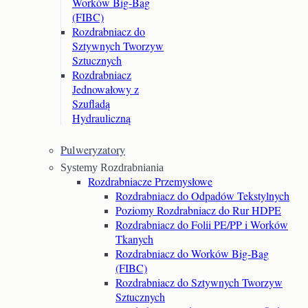
Worków Big-Bag
(FIBC)
Rozdrabniacz do
Sztywnych Tworzyw
Sztucznych
Rozdrabniacz
Jednowałowy z
Szufladą
Hydrauliczną
Pulweryzatory
Systemy Rozdrabniania
Rozdrabniacze Przemysłowe
Rozdrabniacz do Odpadów Tekstylnych
Poziomy Rozdrabniacz do Rur HDPE
Rozdrabniacz do Folii PE/PP i Worków
Tkanych
Rozdrabniacz do Worków Big-Bag
(FIBC)
Rozdrabniacz do Sztywnych Tworzyw
Sztucznych