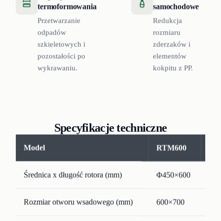
termoformowania
samochodowe
Przetwarzanie
Redukcja
odpadów
rozmiaru
szkieletowych i
zderzaków i
pozostałości po
elementów
wykrawaniu.
kokpitu z PP.
Specyfikacje techniczne
Model
RTM600
RT
Średnica x długość rotora (mm)
Φ450×600
Φ5
Rozmiar otworu wsadowego (mm)
600×700
60