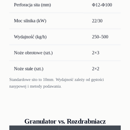
Perforacja sita (mm)
Φ12-Φ100
Φ1
Moc silnika (kW)
22/30
37/
Wydajność (kg/h)
250–500
450
Noże obrotowe (szt.)
2×3
2×3
Noże stałe (szt.)
2×2
2×
Standardowe sito to 10mm. Wydajność zależy od gęstości
nasypowej i metody podawania.
Granulator vs. Rozdrabniacz