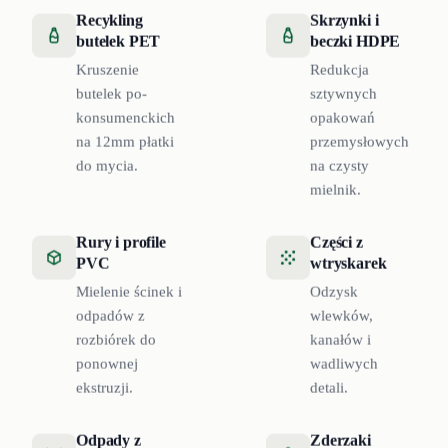
Recykling
Skrzynki i
butelek PET
beczki HDPE
Kruszenie
Redukcja
butelek po-
sztywnych
konsumenckich
opakowań
na 12mm płatki
przemysłowych
do mycia.
na czysty
mielnik.
Rury i profile
Części z
PVC
wtryskarek
Mielenie ścinek i
Odzysk
odpadów z
wlewków,
rozbiórek do
kanałów i
ponownej
wadliwych
ekstruzji.
detali.
Odpady z
Zderzaki