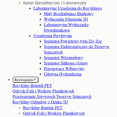
Sprzęt Specjalistyczny i Laboratoryjny
Laboratoryjne Urządzenia do Recyklingu
Mały Rozdrabniacz Biurkowy
Wytłaczarka Filamentu 3D
Laboratoryjna Wytłaczarka
Dwuślimakowa
Urządzenia Peryferyjne
Separator Powietrzny typu Zig-Zag
Separator Elektrostatyczny do Tworzyw
Sztucznych
Separator Wiroprądowy
Separator Silikonu i Gumy
Przesiewacz Wibracyjny
Gilotyna Hydrauliczna
Rozwiązania
Recykling Butelek PET
Odzysk Folii i Worków Plastikowych
Przetwarzanie Sztywnych Tworzyw Sztucznych
Recykling Odpadów z Druku 3D
Recykling Butelek PET
Odzysk Folii i Worków Plastikowych