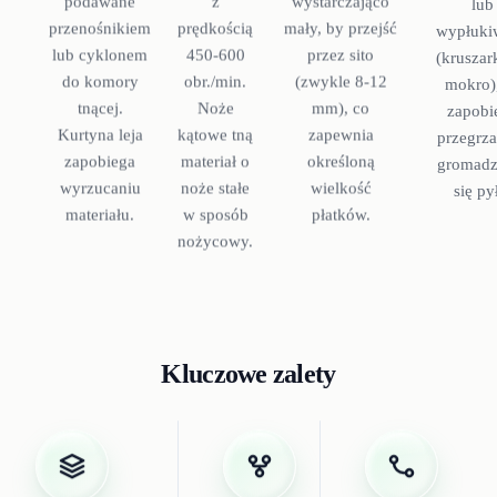
podawane
z
wystarczająco
lub
przenośnikiem
prędkością
mały, by przejść
wypłuki
lub cyklonem
450-600
przez sito
(kruszar
do komory
obr./min.
(zwykle 8-12
mokro)
tnącej.
Noże
mm), co
zapobi
Kurtyna leja
kątowe tną
zapewnia
przegrza
zapobiega
materiał o
określoną
gromadz
wyrzucaniu
noże stałe
wielkość
się py
materiału.
w sposób
płatków.
nożycowy.
Kluczowe zalety