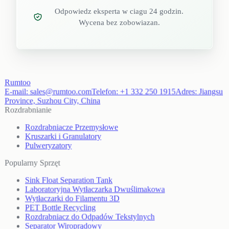
Odpowiedz eksperta w ciagu 24 godzin.
Wycena bez zobowiazan.
Rumtoo
E-mail:
sales@rumtoo.com
Telefon:
+1 332 250 1915
Adres:
Jiangsu
Province, Suzhou City, China
Rozdrabnianie
Rozdrabniacze Przemysłowe
Kruszarki i Granulatory
Pulweryzatory
Popularny Sprzęt
Sink Float Separation Tank
Laboratoryjna Wytłaczarka Dwuślimakowa
Wytłaczarki do Filamentu 3D
PET Bottle Recycling
Rozdrabniacz do Odpadów Tekstylnych
Separator Wiroprądowy