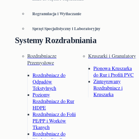
Regranulacja i Wytłaczanie
Sprzęt Specjalistyczny i Laboratoryjny
Systemy Rozdrabniania
Rozdrabniacze
Kruszarki i Granulatory
Przemysłowe
Pionowa Kruszarka
do Rur i Profili PVC
Rozdrabniacz do
Zintegrowany
Odpadów
Rozdrabniacz i
Tekstylnych
Kruszarka
Poziomy
Rozdrabniacz do Rur
HDPE
Rozdrabniacz do Folii
PE/PP i Worków
Tkanych
Rozdrabniacz do