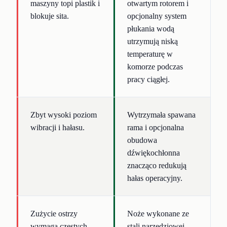
maszyny topi plastik i
otwartym rotorem i
blokuje sita.
opcjonalny system
płukania wodą
utrzymują niską
temperaturę w
komorze podczas
pracy ciągłej.
Zbyt wysoki poziom
Wytrzymała spawana
wibracji i hałasu.
rama i opcjonalna
obudowa
dźwiękochłonna
znacząco redukują
hałas operacyjny.
Zużycie ostrzy
Noże wykonane ze
wymaga częstych
stali narzędziowej