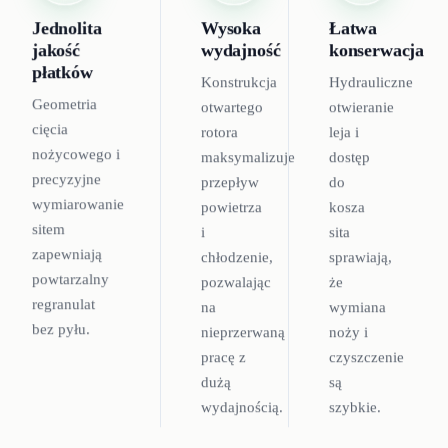
Jednolita
Wysoka
Łatwa
jakość
wydajność
konserwacja
płatków
Konstrukcja
Hydrauliczne
Geometria
otwartego
otwieranie
cięcia
rotora
leja i
nożycowego i
maksymalizuje
dostęp
precyzyjne
przepływ
do
wymiarowanie
powietrza
kosza
sitem
i
sita
zapewniają
chłodzenie,
sprawiają,
powtarzalny
pozwalając
że
regranulat
na
wymiana
bez pyłu.
nieprzerwaną
noży i
pracę z
czyszczenie
dużą
są
wydajnością.
szybkie.