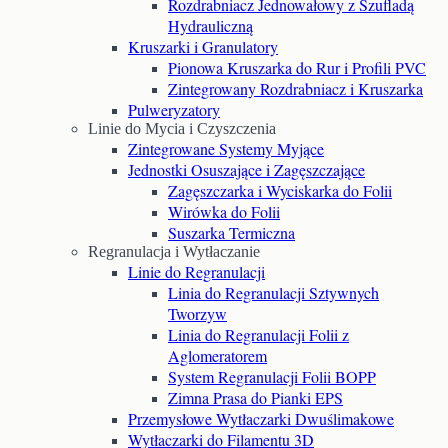
Rozdrabniacz Jednowałowy z Szufladą
Hydrauliczną
Kruszarki i Granulatory
Pionowa Kruszarka do Rur i Profili PVC
Zintegrowany Rozdrabniacz i Kruszarka
Pulweryzatory
Linie do Mycia i Czyszczenia
Zintegrowane Systemy Myjące
Jednostki Osuszające i Zagęszczające
Zagęszczarka i Wyciskarka do Folii
Wirówka do Folii
Suszarka Termiczna
Regranulacja i Wytłaczanie
Linie do Regranulacji
Linia do Regranulacji Sztywnych
Tworzyw
Linia do Regranulacji Folii z
Aglomeratorem
System Regranulacji Folii BOPP
Zimna Prasa do Pianki EPS
Przemysłowe Wytłaczarki Dwuślimakowe
Wytłaczarki do Filamentu 3D