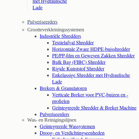
met Hydraulische
Lade
Pulveriseerders
Grootteverkleiningssystemen
Industriële Shredders
Textielafval Shredder
Horizontale Zware HDPE-buisshredder
PE/PP-film en Geweven Zakken Shredder
Bulk Bag (FIBC) Shredder
Rigide Kunststof Shredder
Enkelassige Shredder met Hydraulische
Lade
Brekers & Granulatoren
Verticale Breker voor PVC-buizen en -
profielen
Geïntegreerde Shredder & Breker Machine
Pulveriseerders
Was- en Reinigingslijnen
Geïntegreerde Wassystemen
Droog- en Verdichtingseenheden