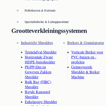
Pelletiseren & Extrusie
Specialistische & Labapparatuur
Grootteverkleiningssystemen
Industriële Shredders
Brekers & Granulatoren
Textielafval Shredder
Verticale Breker voor
Horizontale Zware
PVC-buizen en -
HDPE-buisshredder
profielen
PE/PP-film en
Geïntegreerde
Geweven Zakken
Shredder & Breker
Shredder
Machine
Bulk Bag (FIBC)
Shredder
Rigide Kunststof
Shredder
Enkelassige Shredder