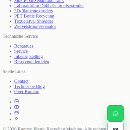
Sink Float Separation Tank
Laboratorium Dubbelschroefsextruder
3D-filamentextruders
PET Bottle Recycling
Textielafval Shredder
Wervelstroomseparator
Technische Service
Reparaties
Service
Inbedrijfstelling
Reserveonderdelen
Snelle Links
Contact
Technische Blog
Over Rumtoo
© 2026 Rumtoo Plastic Recycling Machine. Alle rechten