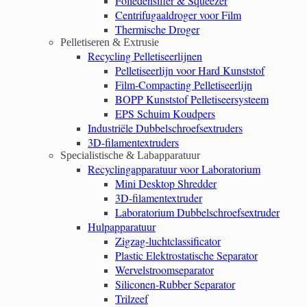
Foliedensifier & Squeezer
Centrifugaaldroger voor Film
Thermische Droger
Pelletiseren & Extrusie
Recycling Pelletiseerlijnen
Pelletiseerlijn voor Hard Kunststof
Film-Compacting Pelletiseerlijn
BOPP Kunststof Pelletiseersysteem
EPS Schuim Koudpers
Industriële Dubbelschroefsextruders
3D-filamentextruders
Specialistische & Labapparatuur
Recyclingapparatuur voor Laboratorium
Mini Desktop Shredder
3D-filamentextruder
Laboratorium Dubbelschroefsextruder
Hulpapparatuur
Zigzag-luchtclassificator
Plastic Elektrostatische Separator
Wervelstroomseparator
Siliconen-Rubber Separator
Trilzeef