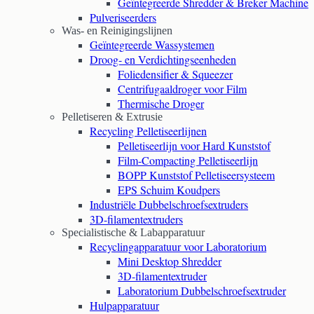
Geïntegreerde Shredder & Breker Machine
Pulveriseerders
Was- en Reinigingslijnen
Geïntegreerde Wassystemen
Droog- en Verdichtingseenheden
Foliedensifier & Squeezer
Centrifugaaldroger voor Film
Thermische Droger
Pelletiseren & Extrusie
Recycling Pelletiseerlijnen
Pelletiseerlijn voor Hard Kunststof
Film-Compacting Pelletiseerlijn
BOPP Kunststof Pelletiseersysteem
EPS Schuim Koudpers
Industriële Dubbelschroefsextruders
3D-filamentextruders
Specialistische & Labapparatuur
Recyclingapparatuur voor Laboratorium
Mini Desktop Shredder
3D-filamentextruder
Laboratorium Dubbelschroefsextruder
Hulpapparatuur