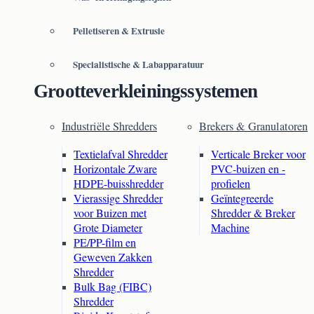
Pelletiseren & Extrusie
Specialistische & Labapparatuur
Grootteverkleiningssystemen
Industriële Shredders
Brekers & Granulatoren
Textielafval Shredder
Verticale Breker voor
Horizontale Zware
PVC-buizen en -
HDPE-buisshredder
profielen
Vierassige Shredder
Geïntegreerde
voor Buizen met
Shredder & Breker
Grote Diameter
Machine
PE/PP-film en
Geweven Zakken
Shredder
Bulk Bag (FIBC)
Shredder