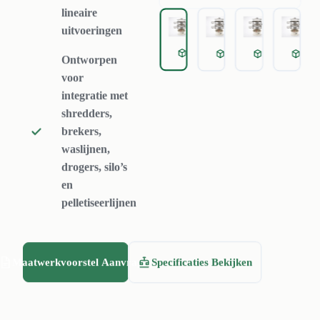
lineaire
uitvoeringen
Trilzeef
Trilzeef
Trilzeef
Tri
Ontworpen
voor
integratie met
shredders,
brekers,
waslijnen,
drogers, silo’s
en
pelletiseerlijnen
Maatwerkvoorstel Aanvragen
Specificaties Bekijken