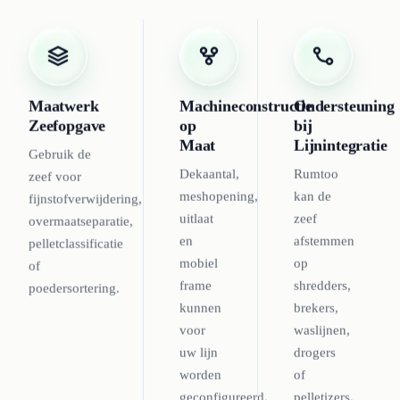
Maatwerk
Machineconstructie
Ondersteuning
Zeefopgave
op
bij
Maat
Lijnintegratie
Gebruik de
Dekaantal,
Rumtoo
zeef voor
meshopening,
kan de
fijnstofverwijdering,
uitlaat
zeef
overmaatseparatie,
en
afstemmen
pelletclassificatie
mobiel
op
of
frame
shredders,
poedersortering.
kunnen
brekers,
voor
waslijnen,
uw lijn
drogers
worden
of
geconfigureerd.
pelletizers.