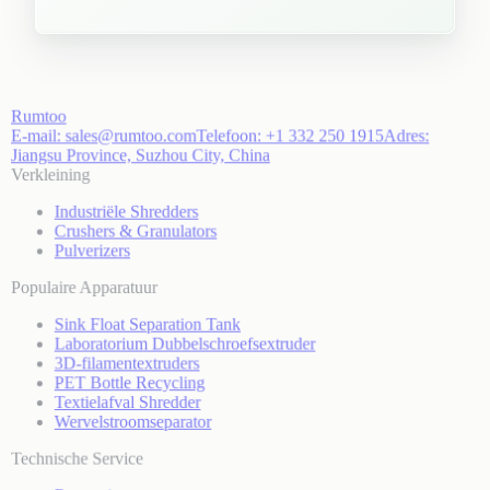
Rumtoo
E-mail:
sales@rumtoo.com
Telefoon:
+1 332 250 1915
Adres:
Jiangsu Province, Suzhou City, China
Verkleining
Industriële Shredders
Crushers & Granulators
Pulverizers
Populaire Apparatuur
Sink Float Separation Tank
Laboratorium Dubbelschroefsextruder
3D-filamentextruders
PET Bottle Recycling
Textielafval Shredder
Wervelstroomseparator
Technische Service