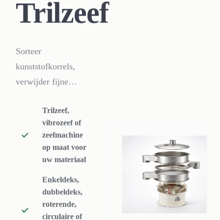
Trilzeef
Sorteer
kunststofkorrels,
verwijder fijne
delen uit regrind of
Trilzeef,
classificeer poeder
vibrozeef of
met een circulaire
zeefmachine
of lineaire trilzeef
op maat voor
afgestemd op uw
uw materiaal
deeltjesgrootte.
Enkeldeks,
dubbeldeks,
roterende,
circulaire of