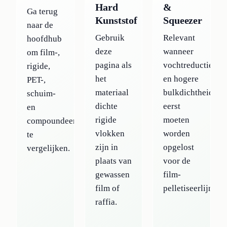
Hard
&
Ga terug
Kunststof
Squeezer
naar de
Gebruik
Relevant
hoofdhub
deze
wanneer
om film-,
pagina als
vochtreductie
rigide,
het
en hogere
PET-,
materiaal
bulkdichtheid
schuim-
dichte
eerst
en
rigide
moeten
compoundeerroutes
vlokken
worden
te
zijn in
opgelost
vergelijken.
plaats van
voor de
gewassen
film-
film of
pelletiseerlijn.
raffia.