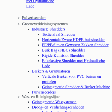
met Hydraulische
Lade
Pulveriseerders
Grootteverkleiningssystemen
Industriële Shredders
Textielafval Shredder
Horizontale Zware HDPE-buisshredder
PE/PP-film en Geweven Zakken Shredder
Bulk Bag (FIBC) Shredder
Rigide Kunststof Shredder
Enkelassige Shredder met Hydraulische
Lade
Brekers & Granulatoren
Verticale Breker voor PVC-buizen en -
profielen
Geïntegreerde Shredder & Breker Machine
Pulveriseerders
Was- en Reinigingslijnen
Geïntegreerde Wassystemen
Droog- en Verdichtingseenheden