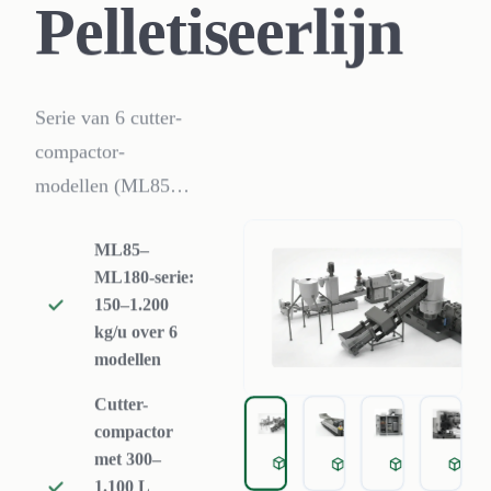
Pelletiseerlijn
Serie van 6 cutter-
compactor-
modellen (ML85–
ML180, 150–1.200
ML85–
kg/u) met
ML180-serie:
geïntegreerde
150–1.200
verdichting,
kg/u over 6
enkelschroefsextrusie,
modellen
ontgassing en
Cutter-
strand- of water-
compactor
ring-pelletisering
met 300–
film compaction pelletizing
Pelletizer vibration
Pelletizer e
Wat
1.100 L