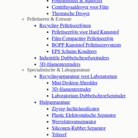
Foliedensifier & Squeezer
Centrifugaaldroger voor Film
Thermische Droger
Pelletiseren & Extrusie
Recycling Pelletiseerlijnen
Pelletiseerlijn voor Hard Kunststof
Film-Compacting Pelletiseerlijn
BOPP Kunststof Pelletiseersysteem
EPS Schuim Koudpers
Industriële Dubbelschroefsextruders
3D-filamentextruders
Specialistische & Labapparatuur
Recyclingapparatuur voor Laboratorium
Mini Desktop Shredder
3D-filamentextruder
Laboratorium Dubbelschroefsextruder
Hulpapparatuur
Zigzag-luchtclassificator
Plastic Elektrostatische Separator
Wervelstroomseparator
Siliconen-Rubber Separator
Trilzeef