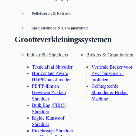
Pelletiseren & Extrusie
Specialistische & Labapparatuur
Grootteverkleiningssystemen
Industriële Shredders
Brekers & Granulatoren
Textielafval Shredder
Verticale Breker voor
Horizontale Zware
PVC-buizen en -
HDPE-buisshredder
profielen
PE/PP-film en
Geïntegreerde
Geweven Zakken
Shredder & Breker
Shredder
Machine
Bulk Bag (FIBC)
Shredder
Rigide Kunststof
Shredder
Enkelassige Shredder