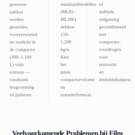
geweven
standaardmodellen
of
zakken
(ML85–
dubbele
worden
ML180)
ontgassing
gesneden,
dekken
gecombineerd
voorverwarmd
150–
met
en verdicht in
1.200
compactor-
de compactor
kg/u.
voordrogen
(300–1.100
Kies
voor
L) vóór
het
restvocht
extrusie —
juiste
en
voorkomt
compactorvolume
drukinktdampen.
brugvorming
en
en pulseren.
extruderformaat.
Veelvoorkomende Problemen bij Film