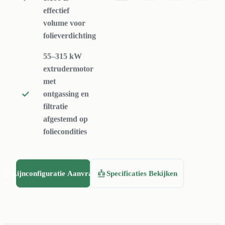
voor gewassen
effectief
PE/PP-film, raffia
volume voor
en geweven zakken.
folieverdichting
55–315 kW
extrudermotor
met
ontgassing en
filtratie
afgestemd op
foliecondities
Lijnconfiguratie Aanvragen
Specificaties Bekijken