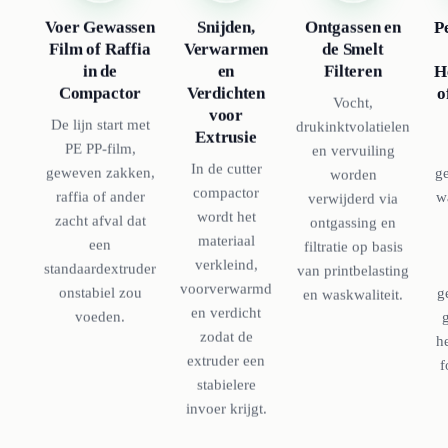
Snijden,
P
Voer Gewassen
Ontgassen en
Verwarmen
Film of Raffia
de Smelt
en
H
in de
Filteren
Verdichten
o
Compactor
Vocht,
voor
De lijn start met
drukinktvolatielen
Extrusie
PE PP-film,
en vervuiling
In de cutter
g
geweven zakken,
worden
compactor
w
raffia of ander
verwijderd via
wordt het
zacht afval dat
ontgassing en
materiaal
een
filtratie op basis
verkleind,
standaardextruder
van printbelasting
voorverwarmd
g
onstabiel zou
en waskwaliteit.
en verdicht
voeden.
zodat de
h
extruder een
f
stabielere
invoer krijgt.