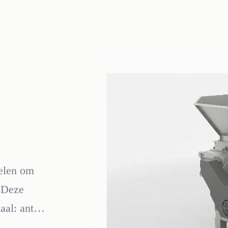
kelen om
. Deze
aal: anti-
aulische