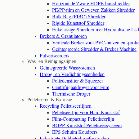
Horizontale Zware HDPE-buisshredder
PE/PP-film en Geweven Zakken Shredder
Bulk Bag (FIBC) Shredder
Rigide Kunststof Shredder
Enkelassige Shredder met Hydraulische La
Brekers & Granulatoren
Verticale Breker voor PVC-buizen en -profi
Geïntegreerde Shredder & Breker Machine
Pulveriseerders
Was- en Reinigingslijnen
Geïntegreerde Wassystemen
Droog- en Verdichtingseenheden
Foliedensifier & Squeezer
Centrifugaaldroger voor Film
Thermische Droger
Pelletiseren & Extrusie
Recycling Pelletiseerlijnen
Pelletiseerlijn voor Hard Kunststof
Film-Compacting Pelletiseerlijn
BOPP Kunststof Pelletiseersysteem
EPS Schuim Koudpers
Industriële Dubbelschroefsextruders