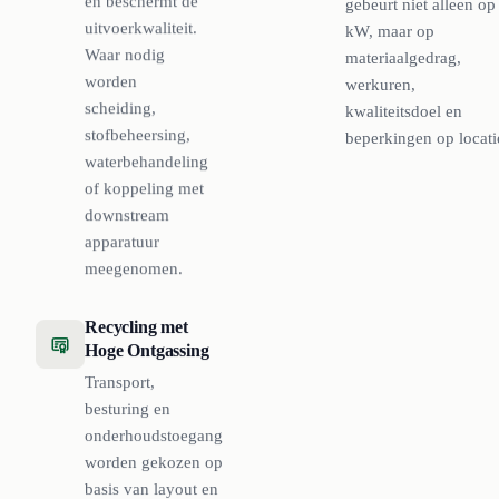
en beschermt de
gebeurt niet alleen op
uitvoerkwaliteit.
kW, maar op
Waar nodig
materiaalgedrag,
worden
werkuren,
scheiding,
kwaliteitsdoel en
stofbeheersing,
beperkingen op locati
waterbehandeling
of koppeling met
downstream
apparatuur
meegenomen.
Recycling met
Hoge Ontgassing
Transport,
besturing en
onderhoudstoegang
worden gekozen op
basis van layout en