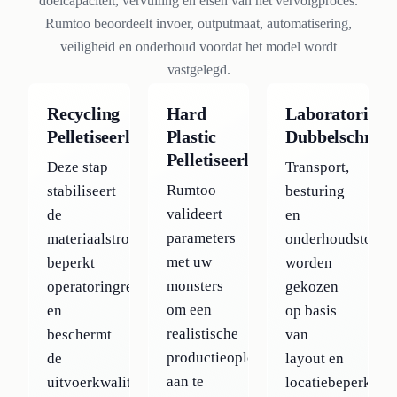
doelcapaciteit, vervuiling en eisen van het vervolgproces.
Rumtoo beoordeelt invoer, outputmaat, automatisering,
veiligheid en onderhoud voordat het model wordt
vastgelegd.
Recycling
Hard
Laboratorium
Pelletiseerlijnen
Plastic
Dubbelschroef
Pelletiseerlijn
Deze stap
Transport,
Rumtoo
stabiliseert
besturing
valideert
de
en
parameters
materiaalstroom,
onderhoudstoega
met uw
beperkt
worden
monsters
operatoringrepen
gekozen
om een
en
op basis
realistische
beschermt
van
productieoplossing
de
layout en
aan te
uitvoerkwaliteit.
locatiebeperking