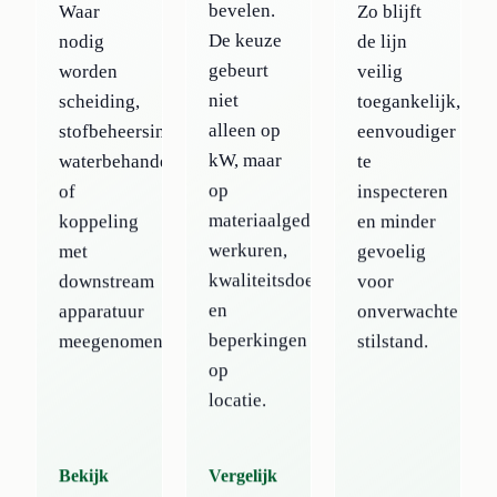
bevelen.
Waar
Zo blijft
De keuze
nodig
de lijn
gebeurt
worden
veilig
niet
scheiding,
toegankelijk,
alleen op
stofbeheersing,
eenvoudiger
kW, maar
waterbehandeling
te
op
of
inspecteren
materiaalgedrag,
koppeling
en minder
werkuren,
met
gevoelig
kwaliteitsdoel
downstream
voor
en
apparatuur
onverwachte
beperkingen
meegenomen.
stilstand.
op
locatie.
Bekijk
Vergelijk