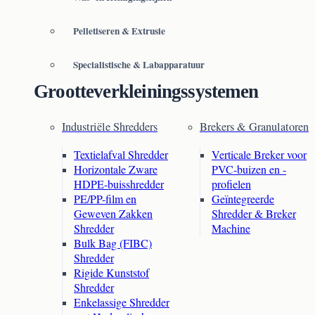
Pelletiseren & Extrusie
Specialistische & Labapparatuur
Grootteverkleiningssystemen
Industriële Shredders
Brekers & Granulatoren
Textielafval Shredder
Verticale Breker voor
Horizontale Zware
PVC-buizen en -
HDPE-buisshredder
profielen
PE/PP-film en
Geïntegreerde
Geweven Zakken
Shredder & Breker
Shredder
Machine
Bulk Bag (FIBC)
Shredder
Rigide Kunststof
Shredder
Enkelassige Shredder