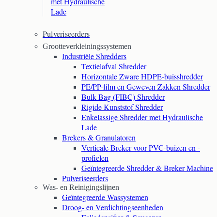
met Hydraulische
Lade
Pulveriseerders
Grootteverkleiningssystemen
Industriële Shredders
Textielafval Shredder
Horizontale Zware HDPE-buisshredder
PE/PP-film en Geweven Zakken Shredder
Bulk Bag (FIBC) Shredder
Rigide Kunststof Shredder
Enkelassige Shredder met Hydraulische
Lade
Brekers & Granulatoren
Verticale Breker voor PVC-buizen en -
profielen
Geïntegreerde Shredder & Breker Machine
Pulveriseerders
Was- en Reinigingslijnen
Geïntegreerde Wassystemen
Droog- en Verdichtingseenheden