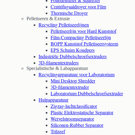
Foliedensifier & Squeezer
Centrifugaaldroger voor Film
Thermische Droger
Pelletiseren & Extrusie
Recycling Pelletiseerlijnen
Pelletiseerlijn voor Hard Kunststof
Film-Compacting Pelletiseerlijn
BOPP Kunststof Pelletiseersysteem
EPS Schuim Koudpers
Industriële Dubbelschroefsextruders
3D-filamentextruders
Specialistische & Labapparatuur
Recyclingapparatuur voor Laboratorium
Mini Desktop Shredder
3D-filamentextruder
Laboratorium Dubbelschroefsextruder
Hulpapparatuur
Zigzag-luchtclassificator
Plastic Elektrostatische Separator
Wervelstroomseparator
Siliconen-Rubber Separator
Trilzeef