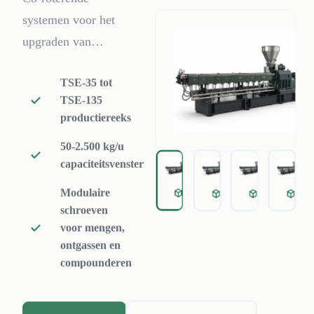
systemen voor het
upgraden van
gerecyclede hars,
TSE-35 tot
additieven,
TSE-135
vulstoffen, PET-
productiereeks
verwerking en
50-2.500 kg/u
gecontroleerde
capaciteitsvenster
ontgassing.
Modulaire
twin screw extruder
twin screw extrude
twin screw 
twi
schroeven
voor mengen,
ontgassen en
compounderen