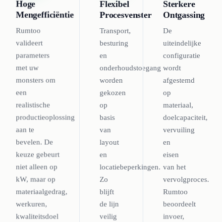
Hoge
Flexibel
Sterkere
Mengefficiëntie
Procesvenster
Ontgassing
Rumtoo
Transport,
De
valideert
besturing
uiteindelijke
parameters
en
configuratie
met uw
onderhoudstoegang
wordt
monsters om
worden
afgestemd
een
gekozen
op
realistische
op
materiaal,
productieoplossing
basis
doelcapaciteit,
aan te
van
vervuiling
bevelen. De
layout
en
keuze gebeurt
en
eisen
niet alleen op
locatiebeperkingen.
van het
kW, maar op
Zo
vervolgproces.
materiaalgedrag,
blijft
Rumtoo
werkuren,
de lijn
beoordeelt
kwaliteitsdoel
veilig
invoer,