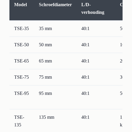
Model
Schroefdiameter
L/D-
Capac
verhouding
TSE-35
35 mm
40:1
50-15
TSE-50
50 mm
40:1
100-3
TSE-65
65 mm
40:1
200-5
TSE-75
75 mm
40:1
300-8
TSE-95
95 mm
40:1
500-1
TSE-
135 mm
40:1
1,000
135
kg/h