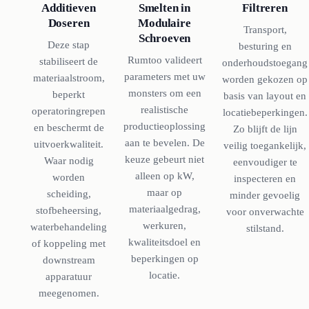
Additieven
Smelten in
Filtreren
Doseren
Modulaire
Transport,
Schroeven
Deze stap
besturing en
Rumtoo valideert
stabiliseert de
onderhoudstoegang
parameters met uw
materiaalstroom,
worden gekozen op
monsters om een
beperkt
basis van layout en
realistische
operatoringrepen
locatiebeperkingen.
productieoplossing
en beschermt de
Zo blijft de lijn
aan te bevelen. De
uitvoerkwaliteit.
veilig toegankelijk,
keuze gebeurt niet
Waar nodig
eenvoudiger te
alleen op kW,
worden
inspecteren en
maar op
scheiding,
minder gevoelig
materiaalgedrag,
stofbeheersing,
voor onverwachte
werkuren,
waterbehandeling
stilstand.
kwaliteitsdoel en
of koppeling met
beperkingen op
downstream
locatie.
apparatuur
meegenomen.