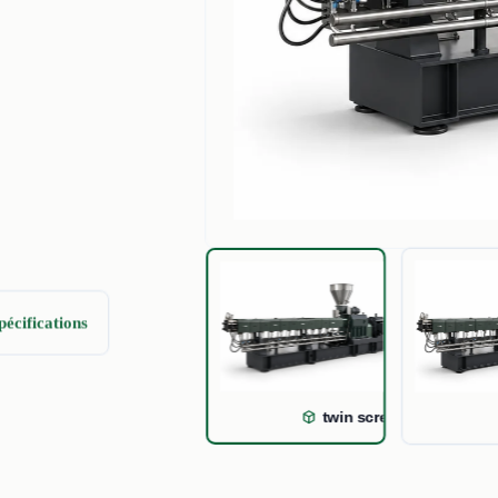
pécifications
twin screw extruder