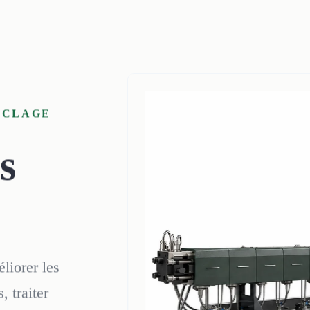
YCLAGE
s
liorer les
, traiter