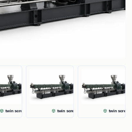
twin screw extruder
twin screw extruder
twin screw 