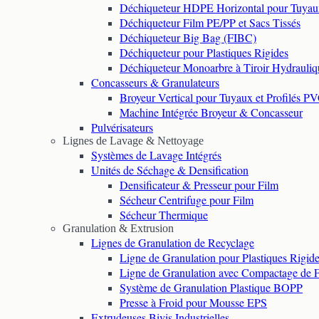
Déchiqueteur HDPE Horizontal pour Tuyau
Déchiqueteur Film PE/PP et Sacs Tissés
Déchiqueteur Big Bag (FIBC)
Déchiqueteur pour Plastiques Rigides
Déchiqueteur Monoarbre à Tiroir Hydrauliq
Concasseurs & Granulateurs
Broyeur Vertical pour Tuyaux et Profilés P
Machine Intégrée Broyeur & Concasseur
Pulvérisateurs
Lignes de Lavage & Nettoyage
Systèmes de Lavage Intégrés
Unités de Séchage & Densification
Densificateur & Presseur pour Film
Sécheur Centrifuge pour Film
Sécheur Thermique
Granulation & Extrusion
Lignes de Granulation de Recyclage
Ligne de Granulation pour Plastiques Rigid
Ligne de Granulation avec Compactage de 
Système de Granulation Plastique BOPP
Presse à Froid pour Mousse EPS
Extrudeuses Bivis Industrielles