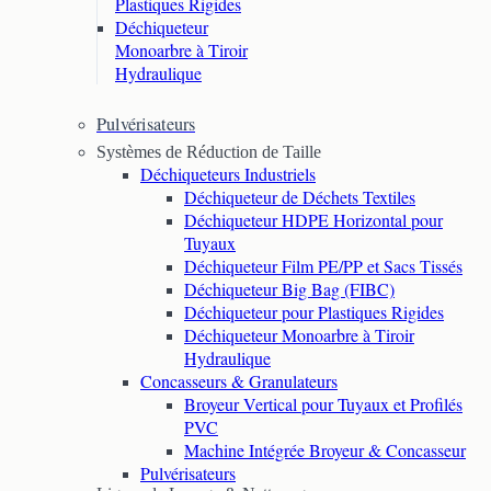
Plastiques Rigides
Déchiqueteur
Monoarbre à Tiroir
Hydraulique
Pulvérisateurs
Systèmes de Réduction de Taille
Déchiqueteurs Industriels
Déchiqueteur de Déchets Textiles
Déchiqueteur HDPE Horizontal pour
Tuyaux
Déchiqueteur Film PE/PP et Sacs Tissés
Déchiqueteur Big Bag (FIBC)
Déchiqueteur pour Plastiques Rigides
Déchiqueteur Monoarbre à Tiroir
Hydraulique
Concasseurs & Granulateurs
Broyeur Vertical pour Tuyaux et Profilés
PVC
Machine Intégrée Broyeur & Concasseur
Pulvérisateurs