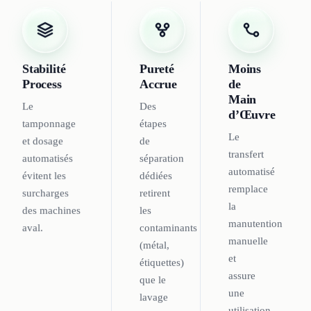
Stabilité
Pureté
Moins
Process
Accrue
de
Main
Le
Des
d’Œuvre
tamponnage
étapes
Le
et dosage
de
transfert
automatisés
séparation
automatisé
évitent les
dédiées
remplace
surcharges
retirent
la
des machines
les
manutention
aval.
contaminants
manuelle
(métal,
et
étiquettes)
assure
que le
une
lavage
utilisation