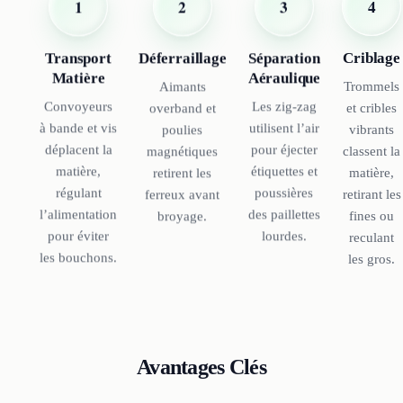
1
4
3
2
Transport
Criblage
Séparation
Déferraillage
Matière
Aéraulique
Trommels
Aimants
Convoyeurs
Les zig-zag
et cribles
overband et
à bande et vis
utilisent l’air
vibrants
poulies
déplacent la
pour éjecter
classent la
magnétiques
matière,
étiquettes et
matière,
retirent les
régulant
poussières
retirant les
ferreux avant
l’alimentation
des paillettes
fines ou
broyage.
pour éviter
lourdes.
reculant
les bouchons.
les gros.
Avantages Clés