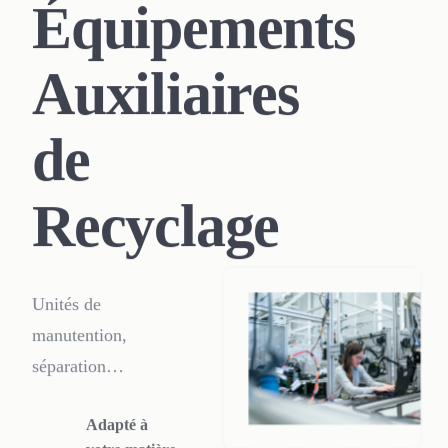
Équipements
Auxiliaires
de
Recyclage
Unités de
manutention,
séparation
aéraulique et
Adapté à
criblage haute