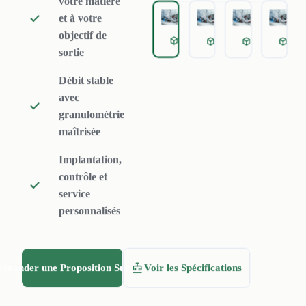
votre matière
performance pour
et à votre
connecter,
objectif de
Équipements Auxiliaires p
Équipements Auxili
Équipement
Équ
tamponner et
sortie
purifier les flux
Débit stable
entre les étapes
avec
principales.
granulométrie
maîtrisée
Implantation,
contrôle et
service
personnalisés
emander une Proposition Sur Mesure
Voir les Spécifications