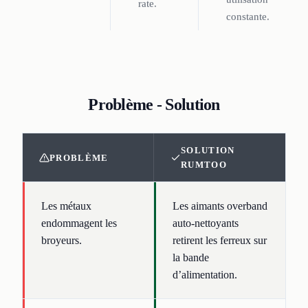
rate.
constante.
Problème - Solution
SOLUTION
PROBLÈME
RUMTOO
Les métaux
Les aimants overband
endommagent les
auto-nettoyants
broyeurs.
retirent les ferreux sur
la bande
d’alimentation.