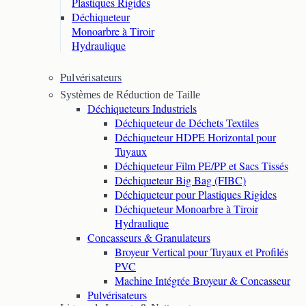
Plastiques Rigides
Déchiqueteur
Monoarbre à Tiroir
Hydraulique
Pulvérisateurs
Systèmes de Réduction de Taille
Déchiqueteurs Industriels
Déchiqueteur de Déchets Textiles
Déchiqueteur HDPE Horizontal pour
Tuyaux
Déchiqueteur Film PE/PP et Sacs Tissés
Déchiqueteur Big Bag (FIBC)
Déchiqueteur pour Plastiques Rigides
Déchiqueteur Monoarbre à Tiroir
Hydraulique
Concasseurs & Granulateurs
Broyeur Vertical pour Tuyaux et Profilés
PVC
Machine Intégrée Broyeur & Concasseur
Pulvérisateurs