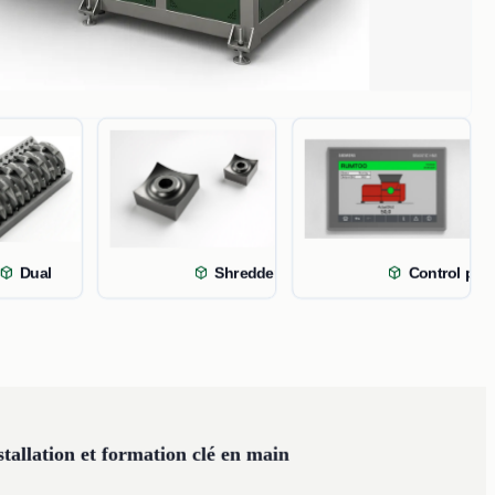
 Textiles m
Dual
Shredder blades for fiber
Control pane
stallation et formation clé en main