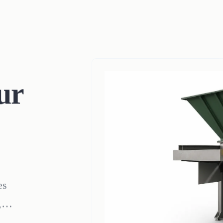
ur
es
,