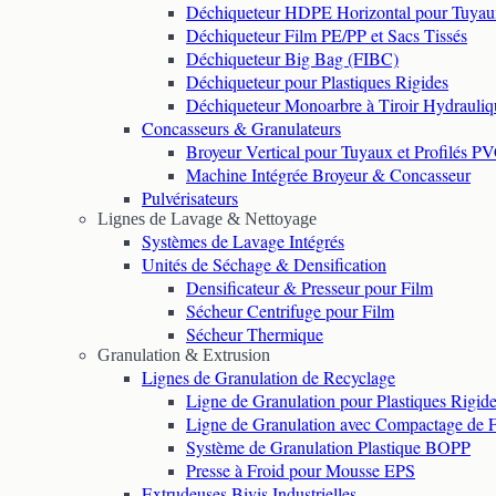
Déchiqueteur HDPE Horizontal pour Tuyau
Déchiqueteur Film PE/PP et Sacs Tissés
Déchiqueteur Big Bag (FIBC)
Déchiqueteur pour Plastiques Rigides
Déchiqueteur Monoarbre à Tiroir Hydrauliq
Concasseurs & Granulateurs
Broyeur Vertical pour Tuyaux et Profilés P
Machine Intégrée Broyeur & Concasseur
Pulvérisateurs
Lignes de Lavage & Nettoyage
Systèmes de Lavage Intégrés
Unités de Séchage & Densification
Densificateur & Presseur pour Film
Sécheur Centrifuge pour Film
Sécheur Thermique
Granulation & Extrusion
Lignes de Granulation de Recyclage
Ligne de Granulation pour Plastiques Rigid
Ligne de Granulation avec Compactage de 
Système de Granulation Plastique BOPP
Presse à Froid pour Mousse EPS
Extrudeuses Bivis Industrielles