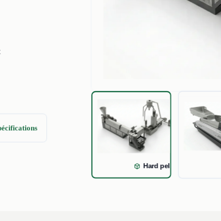
t
pécifications
Hard pelletizing line ma