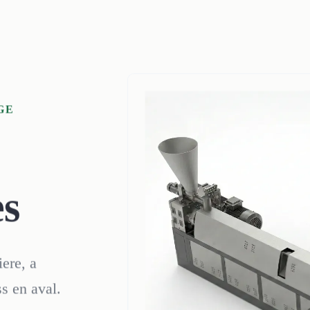
GE
es
iere, a
s en aval.