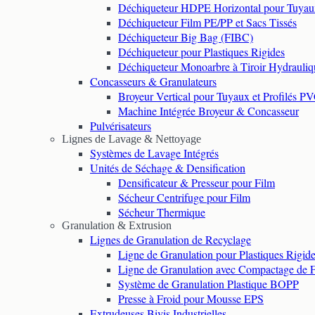
Déchiqueteur HDPE Horizontal pour Tuyau
Déchiqueteur Film PE/PP et Sacs Tissés
Déchiqueteur Big Bag (FIBC)
Déchiqueteur pour Plastiques Rigides
Déchiqueteur Monoarbre à Tiroir Hydrauliq
Concasseurs & Granulateurs
Broyeur Vertical pour Tuyaux et Profilés P
Machine Intégrée Broyeur & Concasseur
Pulvérisateurs
Lignes de Lavage & Nettoyage
Systèmes de Lavage Intégrés
Unités de Séchage & Densification
Densificateur & Presseur pour Film
Sécheur Centrifuge pour Film
Sécheur Thermique
Granulation & Extrusion
Lignes de Granulation de Recyclage
Ligne de Granulation pour Plastiques Rigid
Ligne de Granulation avec Compactage de 
Système de Granulation Plastique BOPP
Presse à Froid pour Mousse EPS
Extrudeuses Bivis Industrielles