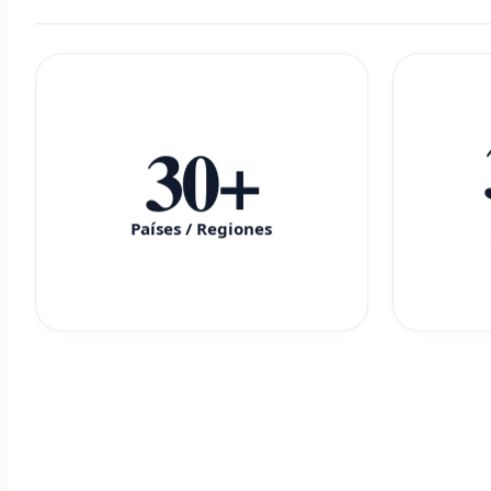
30+
Países / Regiones