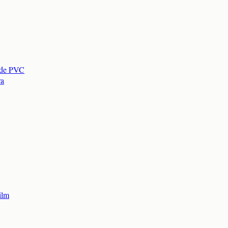
s de PVC
ra
ilm