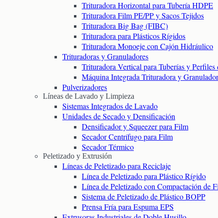
Trituradora Horizontal para Tubería HDPE
Trituradora Film PE/PP y Sacos Tejidos
Trituradora Big Bag (FIBC)
Trituradora para Plásticos Rígidos
Trituradora Monoeje con Cajón Hidráulico
Trituradoras y Granuladores
Trituradora Vertical para Tuberías y Perfile
Máquina Integrada Trituradora y Granulado
Pulverizadores
Líneas de Lavado y Limpieza
Sistemas Integrados de Lavado
Unidades de Secado y Densificación
Densificador y Squeezer para Film
Secador Centrífugo para Film
Secador Térmico
Peletizado y Extrusión
Líneas de Peletizado para Reciclaje
Línea de Peletizado para Plástico Rígido
Línea de Peletizado con Compactación de F
Sistema de Peletizado de Plástico BOPP
Prensa Fría para Espuma EPS
Extrusoras Industriales de Doble Husillo