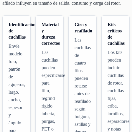
afilado influyen en tamaño de salida, consumo y carga del rotor.
Identificación
Material
Giro y
Kits
de
y
reafilado
críticos
cuchillas
dureza
de
Las
correctos
cuchillas
Envíe
cuchillas
Las
Los kits
modelo,
de
cuchillas
pueden
foto,
cuatro
pueden
incluir
patrón
filos
especificarse
cuchillas
de
pueden
para
de rotor,
agujeros,
rotarse
film,
cuchillas
largo,
antes de
regrind
fijas,
ancho,
reafilado
rígido,
criba,
espesor
según
tubería,
tornillos,
y
holgura,
purgas,
separadores
ángulo
astillas y
PET o
y notas
para
deriva