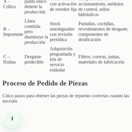
A –
punto único
con activación
accionamiento, módulos
Crítica
detiene la
de reorden fija
de control, sellos
producción
hidráulicos
Línea
Stock
Pantallas, cuchillas,
continúa
B –
amortiguador
revestimientos de desgaste,
pero
Importante
con revisión
componentes de
disminuye la
periódica
dosificación
producción
Adquisición
programada y
C –
Desgaste
Filtros, correas, juntas,
kits de
Rutina
predecible
materiales de lubricación
servicio
estándar
Proceso de Pedido de Piezas
Cinco pasos para obtener las piezas de repuesto correctas cuando las
necesita
1