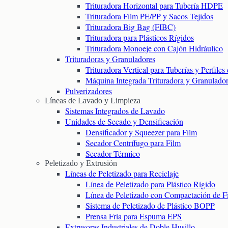
Trituradora Horizontal para Tubería HDPE
Trituradora Film PE/PP y Sacos Tejidos
Trituradora Big Bag (FIBC)
Trituradora para Plásticos Rígidos
Trituradora Monoeje con Cajón Hidráulico
Trituradoras y Granuladores
Trituradora Vertical para Tuberías y Perfile
Máquina Integrada Trituradora y Granulado
Pulverizadores
Líneas de Lavado y Limpieza
Sistemas Integrados de Lavado
Unidades de Secado y Densificación
Densificador y Squeezer para Film
Secador Centrífugo para Film
Secador Térmico
Peletizado y Extrusión
Líneas de Peletizado para Reciclaje
Línea de Peletizado para Plástico Rígido
Línea de Peletizado con Compactación de F
Sistema de Peletizado de Plástico BOPP
Prensa Fría para Espuma EPS
Extrusoras Industriales de Doble Husillo