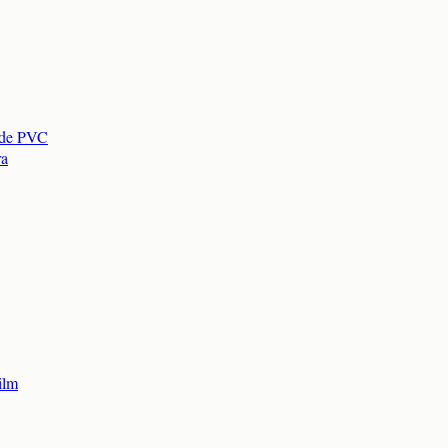
s de PVC
ra
ilm