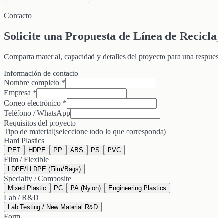
Contacto
Solicite una Propuesta de Línea de Recicla
Comparta material, capacidad y detalles del proyecto para una respues
Información de contacto
Nombre completo
*
Empresa
*
Correo electrónico
*
Teléfono / WhatsApp
Requisitos del proyecto
Tipo de material
(seleccione todo lo que corresponda)
Hard Plastics
PET
HDPE
PP
ABS
PS
PVC
Film / Flexible
LDPE/LLDPE (Film/Bags)
Specialty / Composite
Mixed Plastic
PC
PA (Nylon)
Engineering Plastics
Lab / R&D
Lab Testing / New Material R&D
Form