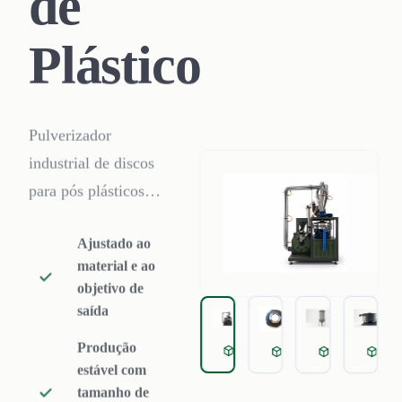
de
Plástico
Pulverizador
industrial de discos
para pós plásticos
de 20–120 mesh.
Ajustado ao
Pó PE/HDPE para
material e ao
rotomoldagem,
objetivo de
PVC reciclado,
saída
mais PP, PS, ABS,
Produção
Pulverizador de Plástico
Grinding disc
Pulverizer 
Pul
EVA e PA a 150–
estável com
800 kg/h.
tamanho de