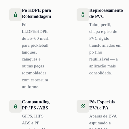
Pó HDPE para
Reprocessamento
Rotomoldagem
de PVC
Pó
Tubo, perfil,
LLDPE/HDPE
chapa e piso de
de 35–60 mesh
PVC rígido
para pickleball,
transformados em
tanques,
pó fino
caiaques e
reutilizável — a
outras peças
aplicação mais
rotomoldadas
consolidada.
com espessura
uniforme.
Compounding
Pós Especiais
PP / PS / ABS
EVA e PA
GPPS, HIPS,
Aparas de EVA
ABS e PP
espumado e