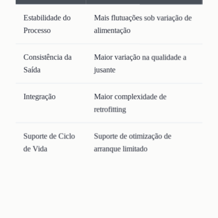
Estabilidade do
Mais flutuações sob variação de
Co
Processo
alimentação
pr
Consistência da
Maior variação na qualidade a
Co
Saída
jusante
co
Integração
Maior complexidade de
In
retrofitting
Suporte de Ciclo
Suporte de otimização de
Su
de Vida
arranque limitado
co