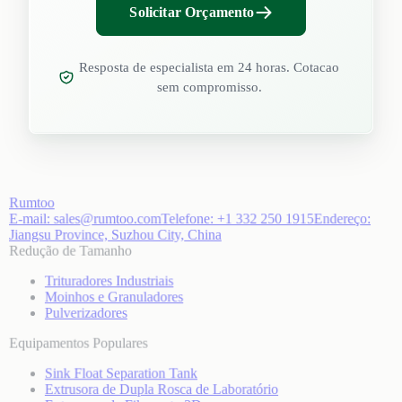
Solicitar Orçamento
Resposta de especialista em 24 horas. Cotacao
sem compromisso.
Rumtoo
E-mail:
sales@rumtoo.com
Telefone:
+1 332 250 1915
Endereço:
Jiangsu Province, Suzhou City, China
Redução de Tamanho
Trituradores Industriais
Moinhos e Granuladores
Pulverizadores
Equipamentos Populares
Sink Float Separation Tank
Extrusora de Dupla Rosca de Laboratório