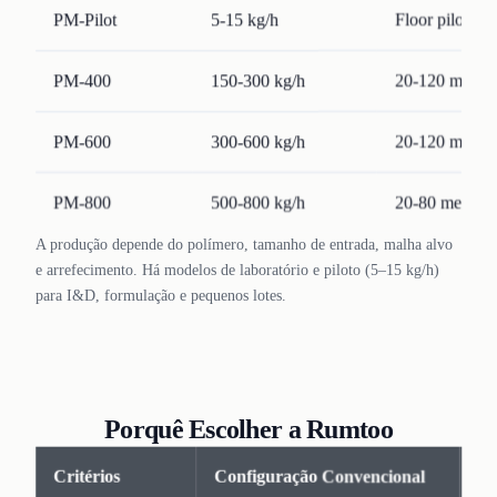
PM-Pilot
5-15 kg/h
Floor pilot ·
PM-400
150-300 kg/h
20-120 mesh
PM-600
300-600 kg/h
20-120 mesh
PM-800
500-800 kg/h
20-80 mesh
A produção depende do polímero, tamanho de entrada, malha alvo
e arrefecimento. Há modelos de laboratório e piloto (5–15 kg/h)
para I&D, formulação e pequenos lotes.
Porquê Escolher a Rumtoo
Critérios
Configuração Convencional
So