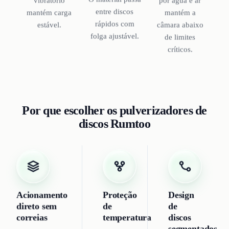
por água e ar
vibratório
entre discos
mantém a
mantém carga
rápidos com
câmara abaixo
estável.
folga ajustável.
de limites
críticos.
Por que escolher os pulverizadores de
discos Rumtoo
Acionamento
Proteção
Design
direto sem
de
de
correias
temperatura
discos
segmentados