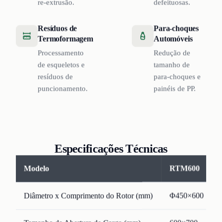
re-extrusão.
defeituosas.
Resíduos de
Para-choques
Termoformagem
Automóveis
Processamento
Redução de
de esqueletos e
tamanho de
resíduos de
para-choques e
puncionamento.
painéis de PP.
Especificações Técnicas
Modelo
RTM600
Diâmetro x Comprimento do Rotor (mm)
Φ450×600