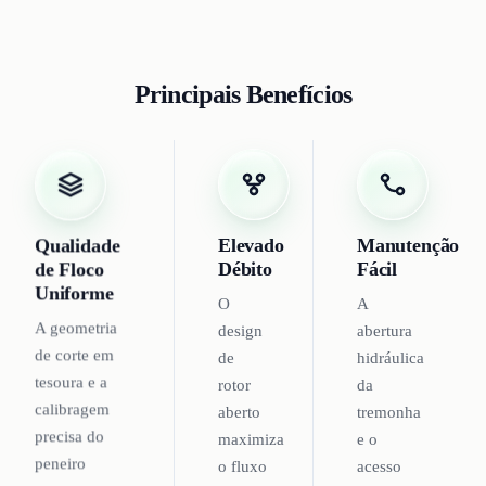
Principais Benefícios
Qualidade
Elevado
Manutenção
de Floco
Débito
Fácil
Uniforme
O
A
A geometria
design
abertura
de corte em
de
hidráulica
tesoura e a
rotor
da
calibragem
aberto
tremonha
precisa do
maximiza
e o
peneiro
o fluxo
acesso