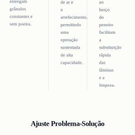
entregam
de ar e
ao
grânulos
o
berço
constantes e
arrefecimento,
do
sem poeira.
permitindo
peneiro
uma
facilitam
operação
a
sustentada
substituição
de alta
rápida
capacidade.
das
lâminas
e a
limpeza.
Ajuste Problema-Solução