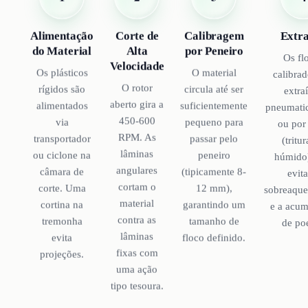
Corte de
Alimentação
Calibragem
Extr
Alta
do Material
por Peneiro
Os fl
Velocidade
Os plásticos
O material
calibrad
O rotor
rígidos são
circula até ser
extra
aberto gira a
alimentados
suficientemente
pneumati
450-600
via
pequeno para
ou por
RPM. As
transportador
passar pelo
(tritu
lâminas
ou ciclone na
peneiro
húmido
angulares
câmara de
(tipicamente 8-
evita
cortam o
corte. Uma
12 mm),
sobreaqu
material
cortina na
garantindo um
e a acu
contra as
tremonha
tamanho de
de poe
lâminas
evita
floco definido.
fixas com
projeções.
uma ação
tipo tesoura.