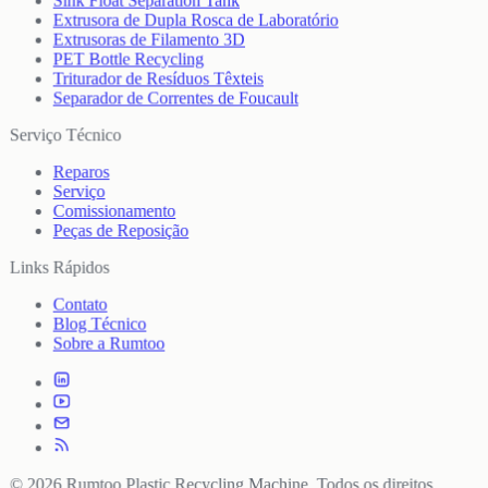
Sink Float Separation Tank
Extrusora de Dupla Rosca de Laboratório
Extrusoras de Filamento 3D
PET Bottle Recycling
Triturador de Resíduos Têxteis
Separador de Correntes de Foucault
Serviço Técnico
Reparos
Serviço
Comissionamento
Peças de Reposição
Links Rápidos
Contato
Blog Técnico
Sobre a Rumtoo
© 2026 Rumtoo Plastic Recycling Machine. Todos os direitos