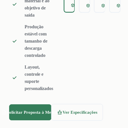
material e ao
plásticos em flocos
Granulador de Plástico par
Granulador de Plás
Granulador
Gra
objetivo de
uniformes com o
saída
mínimo de finos,
Produção
ideal para linhas de
estável com
lavagem e
tamanho de
granulação.
descarga
controlado
Layout,
controle e
suporte
personalizados
Solicitar Proposta à Medida
Ver Especificações