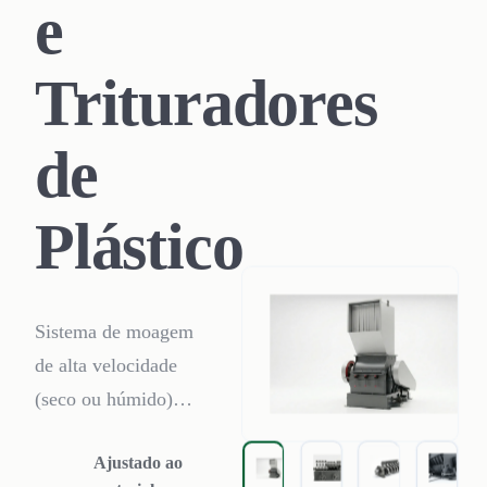
e
Trituradores
de
Plástico
Sistema de moagem
de alta velocidade
(seco ou húmido)
concebido para
Ajustado ao
refinar resíduos