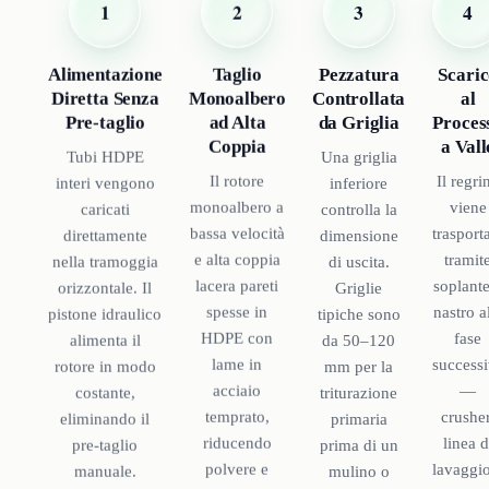
4
3
1
2
Scari
Pezzatura
Alimentazione
Taglio
al
Controllata
Diretta Senza
Monoalbero
Proces
da Griglia
Pre-taglio
ad Alta
a Vall
Coppia
Una griglia
Tubi HDPE
Il regri
Il rotore
inferiore
interi vengono
viene
monoalbero a
controlla la
caricati
trasport
bassa velocità
dimensione
direttamente
tramit
e alta coppia
di uscita.
nella tramoggia
soplant
lacera pareti
Griglie
orizzontale. Il
nastro a
spesse in
tipiche sono
pistone idraulico
fase
HDPE con
da 50–120
alimenta il
success
lame in
mm per la
rotore in modo
—
acciaio
triturazione
costante,
crusher
temprato,
primaria
eliminando il
linea d
riducendo
prima di un
pre-taglio
lavaggi
polvere e
mulino o
manuale.