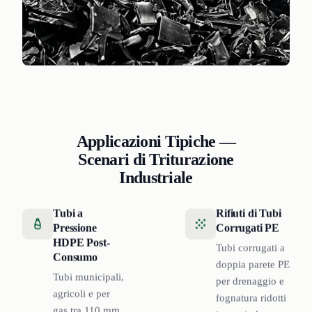
Applicazioni Tipiche —
Scenari di Triturazione
Industriale
Tubi a
Rifiuti di Tubi
Pressione
Corrugati PE
HDPE Post-
Tubi corrugati a
Consumo
doppia parete PE
Tubi municipali,
per drenaggio e
agricoli e per
fognatura ridotti
gas tra 110 mm