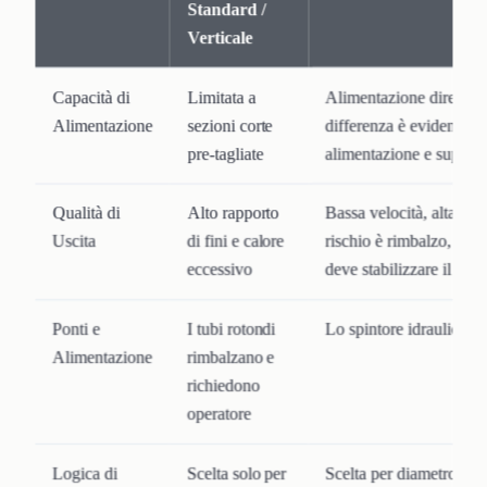
Standard /
Verticale
Capacità di
Limitata a
Alimentazione diretta d
Alimentazione
sezioni corte
differenza è evidente su
pre-tagliate
alimentazione e suppor
Qualità di
Alto rapporto
Bassa velocità, alta cop
Uscita
di fini e calore
rischio è rimbalzo, rota
eccessivo
deve stabilizzare il pez
Ponti e
I tubi rotondi
Lo spintore idraulico sta
Alimentazione
rimbalzano e
richiedono
operatore
Logica di
Scelta solo per
Scelta per diametro, sp