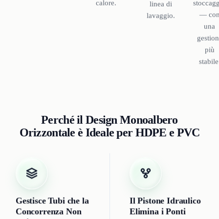
stoccag
calore.
linea di
— co
lavaggio.
una
gestio
più
stabile
Perché il Design Monoalbero
Orizzontale è Ideale per HDPE e PVC
Gestisce Tubi che la
Il Pistone Idraulico
Concorrenza Non
Elimina i Ponti