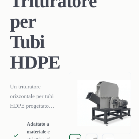
Trituratore
per
Tubi
HDPE
Un trituratore
orizzontale per tubi
HDPE progettato
per tubi PE di
Adattato a
grande diametro. La
materiale e
tramoggia a canale,