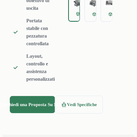
obiettivo di
il pistone idraulico
uscita
Horizontal heavy
Single
Primary
e il rotore a bassa
Portata
velocità riducono
stabile con
tubi lunghi e fasci a
pezzatura
parete spessa prima
controllata
del lavaggio o della
Layout,
granulazione.
controllo e
assistenza
personalizzati
Richiedi una Proposta Su Misura
Vedi Specifiche