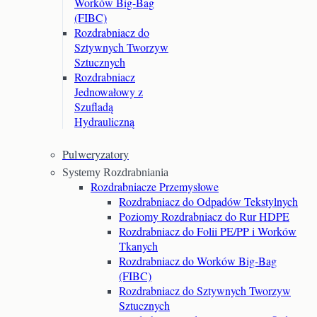
Worków Big-Bag
(FIBC)
Rozdrabniacz do
Sztywnych Tworzyw
Sztucznych
Rozdrabniacz
Jednowałowy z
Szufladą
Hydrauliczną
Pulweryzatory
Systemy Rozdrabniania
Rozdrabniacze Przemysłowe
Rozdrabniacz do Odpadów Tekstylnych
Poziomy Rozdrabniacz do Rur HDPE
Rozdrabniacz do Folii PE/PP i Worków
Tkanych
Rozdrabniacz do Worków Big-Bag
(FIBC)
Rozdrabniacz do Sztywnych Tworzyw
Sztucznych