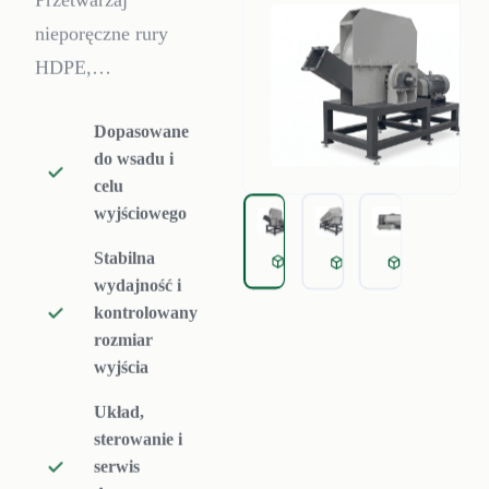
Przetwarzaj
nieporęczne rury
HDPE,
grubościenne
Dopasowane
wiązki PE i odpady
do wsadu i
rur o dużych
celu
średnicach bez
wyjściowego
wąskiego gardła,
Stabilna
Horizontal heavy
Single
Primary
jakim jest wstępne
wydajność i
cięcie. Ten poziomy
kontrolowany
rozdrabniacz
rozmiar
wyjścia
wykorzystuje
hydrauliczny
Układ,
dopychacz do
sterowanie i
serwis
bezpośredniego