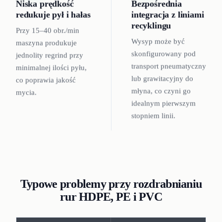
Niska prędkość
Bezpośrednia
redukuje pył i hałas
integracja z liniami
recyklingu
Przy 15–40 obr./min
Wysyp może być
maszyna produkuje
skonfigurowany pod
jednolity regrind przy
transport pneumatyczny
minimalnej ilości pyłu,
lub grawitacyjny do
co poprawia jakość
młyna, co czyni go
mycia.
idealnym pierwszym
stopniem linii.
Typowe problemy przy rozdrabnianiu
rur HDPE, PE i PVC