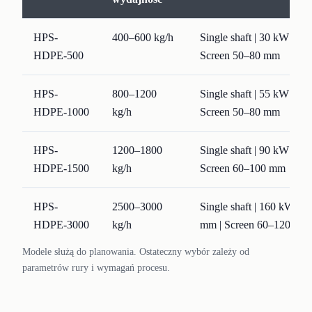
HPS-
400–600 kg/h
Single shaft | 30 kW | F
HDPE-500
Screen 50–80 mm
HPS-
800–1200
Single shaft | 55 kW | F
HDPE-1000
kg/h
Screen 50–80 mm
HPS-
1200–1800
Single shaft | 90 kW | F
HDPE-1500
kg/h
Screen 60–100 mm
HPS-
2500–3000
Single shaft | 160 kW | 
HDPE-3000
kg/h
mm | Screen 60–120 mm
Modele służą do planowania. Ostateczny wybór zależy od
parametrów rury i wymagań procesu.