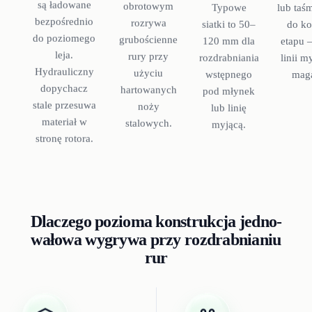
są ładowane
obrotowym
Typowe
lub taś
bezpośrednio
rozrywa
siatki to 50–
do ko
do poziomego
grubościenne
120 mm dla
etapu 
leja.
rury przy
rozdrabniania
linii m
Hydrauliczny
użyciu
wstępnego
mag
dopychacz
hartowanych
pod młynek
stale przesuwa
noży
lub linię
materiał w
stalowych.
myjącą.
stronę rotora.
Dlaczego pozioma konstrukcja jedno-
wałowa wygrywa przy rozdrabnianiu
rur