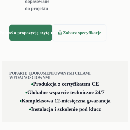
dopasowane
podawania rur o
do projektu
średnicy
zewnętrznej do
1200+ mm.
Poproś o propozycję szytą na miarę
Zobacz specyfikacje
POPARTE UDOKUMENTOWANYMI CELAMI
WYDAJNOŚCIOWYMI
Produkcja z certyfikatem CE
Globalne wsparcie techniczne 24/7
Kompleksowa 12-miesięczna gwarancja
Instalacja i szkolenie pod klucz