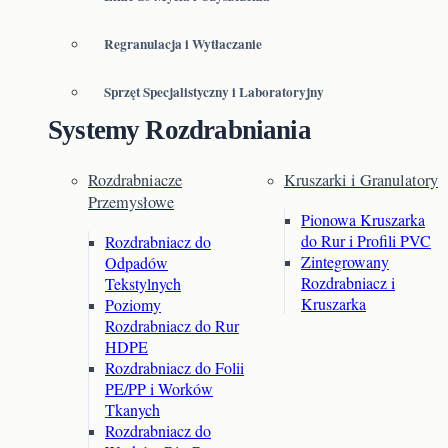
Regranulacja i Wytłaczanie
Sprzęt Specjalistyczny i Laboratoryjny
Systemy Rozdrabniania
Rozdrabniacze
Kruszarki i Granulatory
Przemysłowe
Pionowa Kruszarka
do Rur i Profili PVC
Rozdrabniacz do
Zintegrowany
Odpadów
Rozdrabniacz i
Tekstylnych
Kruszarka
Poziomy
Rozdrabniacz do Rur
HDPE
Rozdrabniacz do Folii
PE/PP i Worków
Tkanych
Rozdrabniacz do