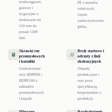
wodociągowe,
PE z terenów
gazowe i
rolniczych,
irygacyjne o
często
średnicach od
zanieczyszczone
110 mm do
glebą.
ponad 1200
mm.
Skrawki rur
Bryły startowe i
przemysłowych
odrzuty z linii
i kształtki
ekstruzyjnych
Grubościenne
Odpady
rury HDPE80 i
produkcyjne i
HDPE100 z
rury poza
zakładów
specyfikacją
przemysłowych
bezpośrednio z
i kopalń.
produkcji.
Mieszane
Rozdrabnianie