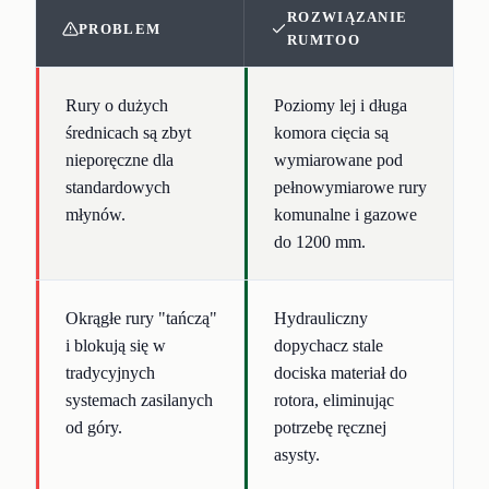
ROZWIĄZANIE
PROBLEM
RUMTOO
Rury o dużych
Poziomy lej i długa
średnicach są zbyt
komora cięcia są
nieporęczne dla
wymiarowane pod
standardowych
pełnowymiarowe rury
młynów.
komunalne i gazowe
do 1200 mm.
Okrągłe rury "tańczą"
Hydrauliczny
i blokują się w
dopychacz stale
tradycyjnych
dociska materiał do
systemach zasilanych
rotora, eliminując
od góry.
potrzebę ręcznej
asysty.