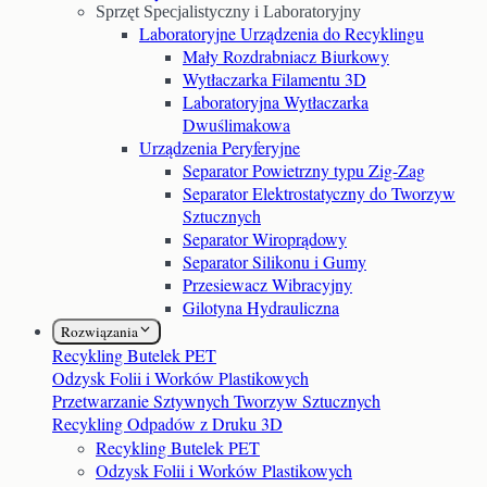
Sprzęt Specjalistyczny i Laboratoryjny
Laboratoryjne Urządzenia do Recyklingu
Mały Rozdrabniacz Biurkowy
Wytłaczarka Filamentu 3D
Laboratoryjna Wytłaczarka
Dwuślimakowa
Urządzenia Peryferyjne
Separator Powietrzny typu Zig-Zag
Separator Elektrostatyczny do Tworzyw
Sztucznych
Separator Wiroprądowy
Separator Silikonu i Gumy
Przesiewacz Wibracyjny
Gilotyna Hydrauliczna
Rozwiązania
Recykling Butelek PET
Odzysk Folii i Worków Plastikowych
Przetwarzanie Sztywnych Tworzyw Sztucznych
Recykling Odpadów z Druku 3D
Recykling Butelek PET
Odzysk Folii i Worków Plastikowych