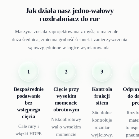
Jak działa nasz jedno-wałowy
rozdrabniacz do rur
Maszyna została zaprojektowana z myślą o materiale —
duża średnica, zmienna grubość ścianek i zanieczyszczenia
są uwzględnione w logice wymiarowania.
1
2
3
Bezpośrednie
Cięcie przy
Kontrola
Odpro
podawanie
wysokim
frakcji
do d
bez
momencie
sitem
pr
wstępnego
obrotowym
Sito dolne
Rozdr
cięcia
Niskoobrotowy
kontroluje
mater
Całe rury i
wał o wysokim
rozmiar
transp
wiązki HDPE
momencie
wyjściowy.
pneum