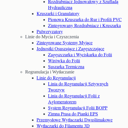
Rozdrabniacz Jednowałowy z Szufladą
Hydrauliczną
Kruszarki i Granulatory
Pionowa Kruszarka do Rur i Profili PVC
Zintegrowany Rozdrabniacz i Kruszarka
Pulweryzatory
Linie do Mycia i Czyszczenia
Zintegrowane Systemy Myjące
Jednostki Osuszające i Zagęszczające
Zagęszczarka i Wyciskarka do Folii
Wirówka do Folii
Suszarka Termiczna
Regranulacja i Wytłaczanie
Linie do Regranulacji
Linia do Regranulacji Sztywnych
Tworzyw
Linia do Regranulacji Folii z
Aglomeratorem
System Regranulacji Folii BOPP
Zimna Prasa do Pianki EPS
Przemysłowe Wytłaczarki Dwuślimakowe
Wytłaczarki do Filamentu 3D