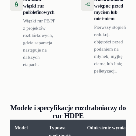
wiązki rur
wstępne przed
poliolefinowych
myciem lub
mieleniem
Wiązki rur PE/PP
Pierwszy stopień
z projektów
redukcji
rozbiórkowych,
objętości przed
gdzie separacja
podaniem na
następuje na
młynek, myjkę
dalszych
cierną lub linię
etapach.
pelletyzacji.
Modele i specyfikacje rozdrabniaczy do
rur HDPE
Model
Typowa
Odniesienie wymiarowe
wydajność