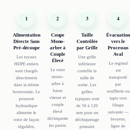
2
4
1
3
Coupe
Évacuatio
Alimentation
Taille
Mono-
vers le
Directe Sans
Contrôlée
arbre à
Processus
Pré-découpe
par Grille
Couple
Aval
Les tuyaux
Une grille
Élevé
Le regrind
HDPE entiers
inférieure
Le rotor
est
sont chargés
contrôle la
mono-
transporté
directement
taille de
arbre à
par
dans la trémie
sortie. Les
basse
soufflerie ou
horizontale. Le
grilles
vitesse et
tapis vers
poussoir
typiques sont
couple
l'étape
hydraulique
de 50 à 120
élevé
suivante —
alimente le
mm pour un
déchiquette
broyeur,
rotor de façon
déchiquetage
les parois
ligne de
régulière,
primaire