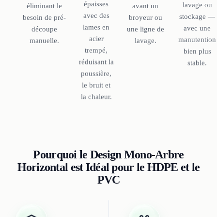
épaisses
lavage ou
éliminant le
avant un
avec des
stockage —
besoin de pré-
broyeur ou
lames en
avec une
découpe
une ligne de
acier
manutention
manuelle.
lavage.
trempé,
bien plus
réduisant la
stable.
poussière,
le bruit et
la chaleur.
Pourquoi le Design Mono-Arbre
Horizontal est Idéal pour le HDPE et le
PVC