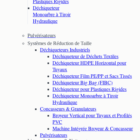
Plastiques Rigides
Déchiqueteur
Monoarbre à Tiroir
Hydraulique
Pulvérisateurs
Systèmes de Réduction de Taille
Déchiqueteurs Industriels
Déchiqueteur de Déchets Textiles
Déchiqueteur HDPE Horizontal pour
Tuyaux
Déchiqueteur Film PE/PP et Sacs Tissés
Déchiqueteur Big Bag (FIBC)
Déchiqueteur pour Plastiques Rigides
Déchiqueteur Monoarbre à Tiroir
Hydraulique
Concasseurs & Granulateurs
Broyeur Vertical pour Tuyaux et Profilés
PVC
Machine Intégrée Broyeur & Concasseur
Pulvérisateurs