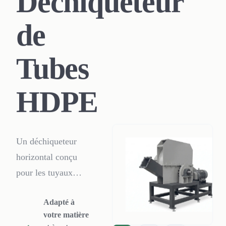
Déchiqueteur
de
Tubes
HDPE
Un déchiqueteur
horizontal conçu
pour les tuyaux
HDPE de grand
Adapté à
diamètre. La
votre matière
goulotte