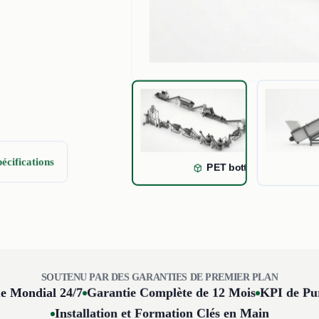
cation
pécifications
PET bottle washing line 
SOUTENU PAR DES GARANTIES DE PREMIER PLAN
e Mondial 24/7
Garantie Complète de 12 Mois
KPI de Pu
Installation et Formation Clés en Main