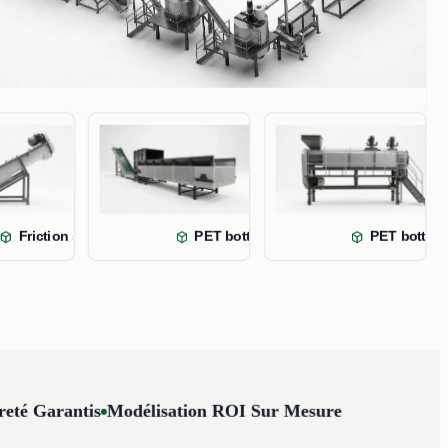
installed
Friction screw washer for PET bott
PET bottle debaler
PET bottle 
reté Garantis
Modélisation ROI Sur Mesure