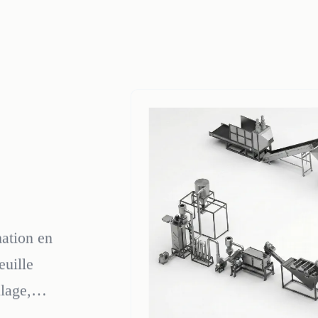
ation en
euille
lage,
ôle métal