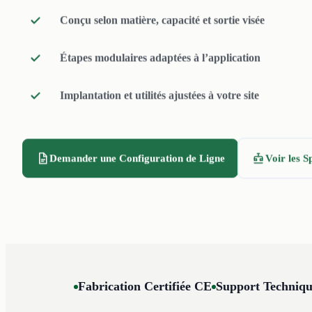
Conçu selon matière, capacité et sortie visée
et séchage selon le profil de balle et la spécifi
finale.
Étapes modulaires adaptées à l’application
Implantation et utilités ajustées à votre site
Demander une Configuration de Ligne
Voir les S
Fabrication Certifiée CE
Support Techniqu