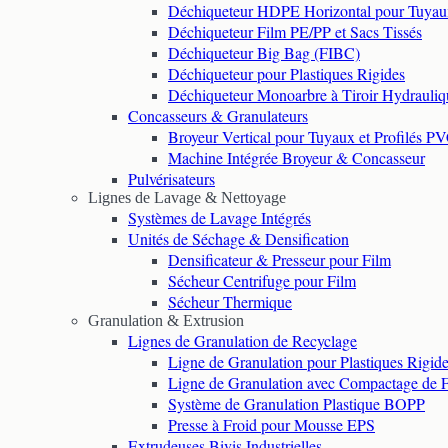
Déchiqueteur HDPE Horizontal pour Tuyau
Déchiqueteur Film PE/PP et Sacs Tissés
Déchiqueteur Big Bag (FIBC)
Déchiqueteur pour Plastiques Rigides
Déchiqueteur Monoarbre à Tiroir Hydrauliq
Concasseurs & Granulateurs
Broyeur Vertical pour Tuyaux et Profilés P
Machine Intégrée Broyeur & Concasseur
Pulvérisateurs
Lignes de Lavage & Nettoyage
Systèmes de Lavage Intégrés
Unités de Séchage & Densification
Densificateur & Presseur pour Film
Sécheur Centrifuge pour Film
Sécheur Thermique
Granulation & Extrusion
Lignes de Granulation de Recyclage
Ligne de Granulation pour Plastiques Rigid
Ligne de Granulation avec Compactage de 
Système de Granulation Plastique BOPP
Presse à Froid pour Mousse EPS
Extrudeuses Bivis Industrielles