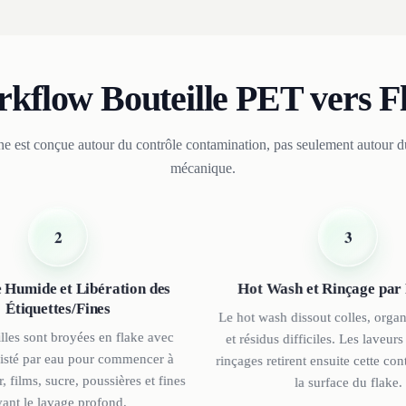
kflow Bouteille PET vers F
ne est conçue autour du contrôle contamination, pas seulement autour d
mécanique.
2
3
 Humide et Libération des
Hot Wash et Rinçage par 
Étiquettes/Fines
Le hot wash dissout colles, organ
lles sont broyées en flake avec
et résidus difficiles. Les laveurs 
sisté par eau pour commencer à
rinçages retirent ensuite cette co
r, films, sucre, poussières et fines
la surface du flake.
vant le lavage profond.