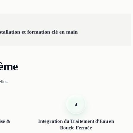
stallation et formation clé en main
tème
lles.
4
isé &
Intégration du Traitement d'Eau en
Boucle Fermée