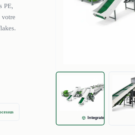
s PE,
 votre
flakes.
ocessus
Integrated washing line 