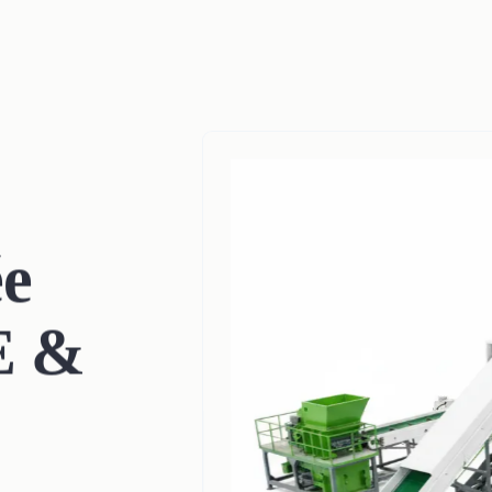
ée
E &