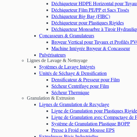
Déchiqueteur HDPE Horizontal pour Tuyau
Déchiqueteur Film PE/PP et Sacs Tissés
Déchiqueteur Big Bag (FIBC)
Déchiqueteur pour Plastiques Rigides
Déchiqueteur Monoarbre à Tiroir Hydrauliq
Concasseurs & Granulateurs
Broyeur Vertical pour Tuyaux et Profilés P
Machine Intégrée Broyeur & Concasseur
Pulvérisateurs
Lignes de Lavage & Nettoyage
Systèmes de Lavage Intégrés
Unités de Séchage & Densification
Densificateur & Presseur pour Film
Sécheur Centrifuge pour Film
Sécheur Thermique
Granulation & Extrusion
Lignes de Granulation de Recyclage
Ligne de Granulation pour Plastiques Rigid
Ligne de Granulation avec Compactage de 
Système de Granulation Plastique BOPP
Presse à Froid pour Mousse EPS
Extrudeuses Bivis Industrielles