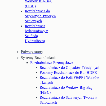
Worków Big-Bag
(FIBC)
Rozdrabniacz do
Sztywnych Tworzyw
Sztucznych
Rozdrabniacz
Jednowałowy z
Szufladą
Hydrauliczną
Pulweryzatory
Systemy Rozdrabniania
Rozdrabniacze Przemysłowe
Rozdrabniacz do Odpadów Tekstylnych
Poziomy Rozdrabniacz do Rur HDPE
Rozdrabniacz do Folii PE/PP i Worków
Tkanych
Rozdrabniacz do Worków Big-Bag
(FIBC)
Rozdrabniacz do Sztywnych Tworzyw
Sztucznych