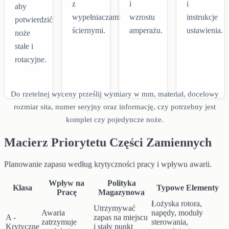
z
i
i
aby
wypełniaczami
wzrostu
instrukcje
potwierdzić
ściernymi.
amperażu.
ustawienia.
noże
stałe i
rotacyjne.
Do rzetelnej wyceny prześlij wymiary w mm, materiał, docelowy
rozmiar sita, numer seryjny oraz informację, czy potrzebny jest
komplet czy pojedyncze noże.
Macierz Priorytetu Części Zamiennych
Planowanie zapasu według krytyczności pracy i wpływu awarii.
Wpływ na
Polityka
Klasa
Typowe Elementy
Pracę
Magazynowa
Łożyska rotora,
Utrzymywać
Awaria
napędy, moduły
A -
zapas na miejscu
zatrzymuje
sterowania,
Krytyczne
i stały punkt