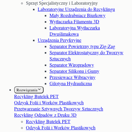
Sprzęt Specjalistyczny i Laboratoryjny
Laboratoryjne Urządzenia do Recyklingu
Mały Rozdrabniacz Biurkowy
Wytłaczarka Filamentu 3D
Laboratoryjna Wytłaczarka
Dwuślimakowa
Urządzenia Peryferyjne
Separator Powietrzny typu Zig-Zag
Separator Elektrostatyczny do Tworzyw
Sztucznych
Separator Wiroprądowy
Separator Silikonu i Gumy
Przesiewacz Wibracyjny
Gilotyna Hydrauliczna
Rozwiązania
Recykling Butelek PET
Odzysk Folii i Worków Plastikowych
Przetwarzanie Sztywnych Tworzyw Sztucznych
Recykling Odpadów z Druku 3D
Recykling Butelek PET
Odzysk Folii i Worków Plastikowych