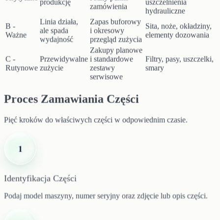
produkcję
uszczelnienia
zamówienia
hydrauliczne
Linia działa,
Zapas buforowy
B -
Sita, noże, okładziny,
ale spada
i okresowy
Ważne
elementy dozowania
wydajność
przegląd zużycia
Zakupy planowe
C -
Przewidywalne
i standardowe
Filtry, pasy, uszczelki,
Rutynowe
zużycie
zestawy
smary
serwisowe
Proces Zamawiania Części
Pięć kroków do właściwych części w odpowiednim czasie.
1
Identyfikacja Części
Podaj model maszyny, numer seryjny oraz zdjęcie lub opis części.