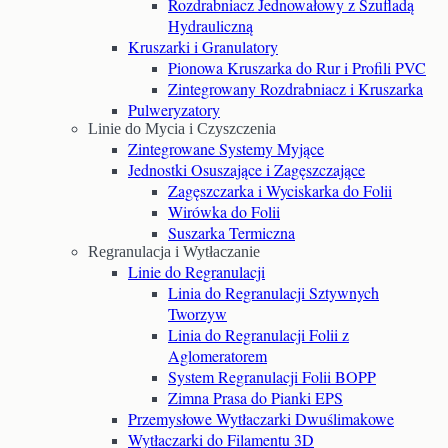
Rozdrabniacz Jednowałowy z Szufladą
Hydrauliczną
Kruszarki i Granulatory
Pionowa Kruszarka do Rur i Profili PVC
Zintegrowany Rozdrabniacz i Kruszarka
Pulweryzatory
Linie do Mycia i Czyszczenia
Zintegrowane Systemy Myjące
Jednostki Osuszające i Zagęszczające
Zagęszczarka i Wyciskarka do Folii
Wirówka do Folii
Suszarka Termiczna
Regranulacja i Wytłaczanie
Linie do Regranulacji
Linia do Regranulacji Sztywnych
Tworzyw
Linia do Regranulacji Folii z
Aglomeratorem
System Regranulacji Folii BOPP
Zimna Prasa do Pianki EPS
Przemysłowe Wytłaczarki Dwuślimakowe
Wytłaczarki do Filamentu 3D