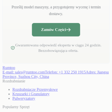
Prześlij model maszyny, a przygotujemy wycenę i termin
dostawy.
Zamów Części
Gwarantowana odpowiedź eksperta w ciągu 24 godzin.
Bezzobowiązująca oferta.
Rumtoo
E-mail:
sales@rumtoo.com
Telefon:
+1 332 250 1915
Adres:
Jiangsu
Province, Suzhou City, China
Rozdrabnianie
Rozdrabniacze Przemysłowe
Kruszarki i Granulatory
Pulweryzatory
Popularny Sprzęt