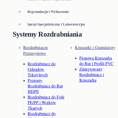
Regranulacja i Wytłaczanie
Sprzęt Specjalistyczny i Laboratoryjny
Systemy Rozdrabniania
Rozdrabniacze
Kruszarki i Granulatory
Przemysłowe
Pionowa Kruszarka
do Rur i Profili PVC
Rozdrabniacz do
Zintegrowany
Odpadów
Rozdrabniacz i
Tekstylnych
Kruszarka
Poziomy
Rozdrabniacz do Rur
HDPE
Rozdrabniacz do Folii
PE/PP i Worków
Tkanych
Rozdrabniacz do