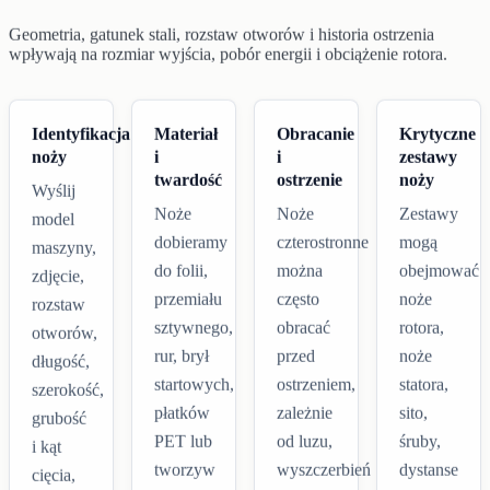
Geometria, gatunek stali, rozstaw otworów i historia ostrzenia
wpływają na rozmiar wyjścia, pobór energii i obciążenie rotora.
Identyfikacja
Materiał
Obracanie
Krytyczne
noży
i
i
zestawy
twardość
ostrzenie
noży
Wyślij
Noże
Noże
Zestawy
model
dobieramy
czterostronne
mogą
maszyny,
do folii,
można
obejmować
zdjęcie,
przemiału
często
noże
rozstaw
sztywnego,
obracać
rotora,
otworów,
rur, brył
przed
noże
długość,
startowych,
ostrzeniem,
statora,
szerokość,
płatków
zależnie
sito,
grubość
PET lub
od luzu,
śruby,
i kąt
tworzyw
wyszczerbień
dystanse
cięcia,