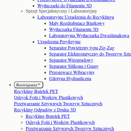
Wytłaczarki do Filamentu 3D
Sprzęt Specjalistyczny i Laboratoryjny
Laboratoryjne Urządzenia do Recyklingu
Mały Rozdrabniacz Biurkowy
Wytłaczarka Filamentu 3D
Laboratoryjna Wytłaczarka Dwuślimakowa
Urządzenia Peryferyjne
Separator Powietrzny typu Zig-Zag
Separator Elektrostatyczny do Tworzyw Szt
Separator Wiroprądowy
Separator Silikonu i Gumy
Przesiewacz Wibracyjny
Gilotyna Hydrauliczna
Rozwiązania
Recykling Butelek PET
Odzysk Folii i Worków Plastikowych
Przetwarzanie Sztywnych Tworzyw Sztucznych
Recykling Odpadów z Druku 3D
Recykling Butelek PET
Odzysk Folii i Worków Plastikowych
Przetwarzanie Sztywnych Tworzyw Sztucznych