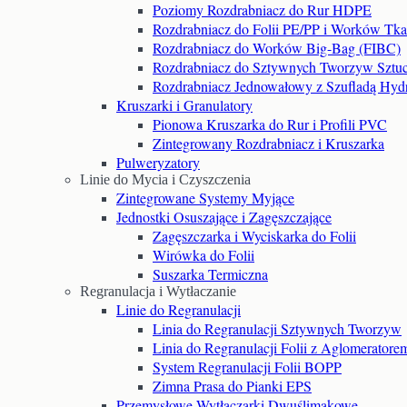
Poziomy Rozdrabniacz do Rur HDPE
Rozdrabniacz do Folii PE/PP i Worków Tk
Rozdrabniacz do Worków Big-Bag (FIBC)
Rozdrabniacz do Sztywnych Tworzyw Sztu
Rozdrabniacz Jednowałowy z Szufladą Hydr
Kruszarki i Granulatory
Pionowa Kruszarka do Rur i Profili PVC
Zintegrowany Rozdrabniacz i Kruszarka
Pulweryzatory
Linie do Mycia i Czyszczenia
Zintegrowane Systemy Myjące
Jednostki Osuszające i Zagęszczające
Zagęszczarka i Wyciskarka do Folii
Wirówka do Folii
Suszarka Termiczna
Regranulacja i Wytłaczanie
Linie do Regranulacji
Linia do Regranulacji Sztywnych Tworzyw
Linia do Regranulacji Folii z Aglomeratore
System Regranulacji Folii BOPP
Zimna Prasa do Pianki EPS
Przemysłowe Wytłaczarki Dwuślimakowe