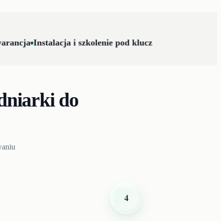
arancja
Instalacja i szkolenie pod klucz
dniarki do
waniu
4