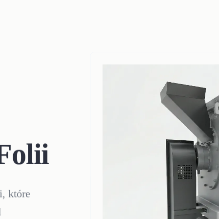
olii
i, które
d