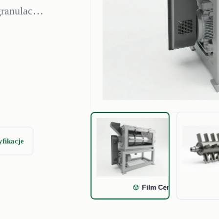
ranulacją.
wystarczy,
yfikacje
Film Centrifugal Dryer