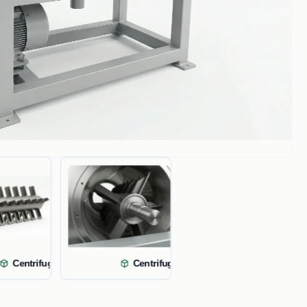
Centrifugal dryer rotor shaft
Centrifugal dryer rotor shaft deta