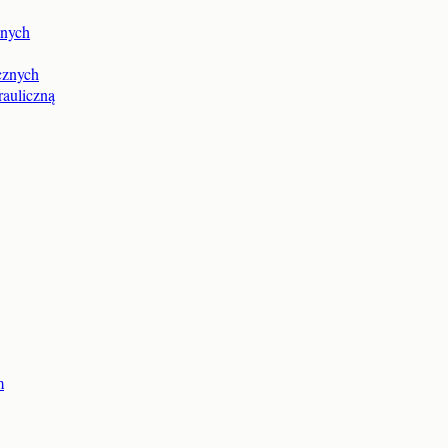
anych
cznych
auliczną
m