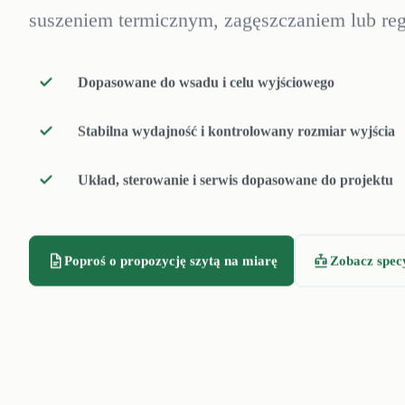
suszeniem termicznym, zagęszczaniem lub reg
Rumtoo pomaga określić, kiedy odwadniarka 
Dopasowane do wsadu i celu wyjściowego
a kiedy powinna zasilać suszarkę termiczną.
Stabilna wydajność i kontrolowany rozmiar wyjścia
Układ, sterowanie i serwis dopasowane do projektu
Poproś o propozycję szytą na miarę
Zobacz spec