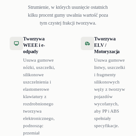
Strumienie, w których usunięcie ostatnich
kilku procent gumy uwalnia wartość poza
tym czystej frakcji tworzywa.
Tworzywa
Tworzywa
WEEE i e-
ELV /
odpady
Motoryzacja
Usuwa gumowe
Usuwa gumowe
nóżki, uszczelki,
listwy, uszczelki
silikonowe
i fragmenty
uszczelnienia i
silikonowych
elastomerowe
węży z tworzyw
klawiatury z
pojazdów
rozdrobnionego
wycofanych,
tworzywa
aby PP i ABS
elektronicznego,
spełniały
podnosząc
specyfikacje.
przemiał