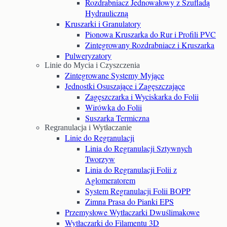
Rozdrabniacz Jednowałowy z Szufladą
Hydrauliczną
Kruszarki i Granulatory
Pionowa Kruszarka do Rur i Profili PVC
Zintegrowany Rozdrabniacz i Kruszarka
Pulweryzatory
Linie do Mycia i Czyszczenia
Zintegrowane Systemy Myjące
Jednostki Osuszające i Zagęszczające
Zagęszczarka i Wyciskarka do Folii
Wirówka do Folii
Suszarka Termiczna
Regranulacja i Wytłaczanie
Linie do Regranulacji
Linia do Regranulacji Sztywnych
Tworzyw
Linia do Regranulacji Folii z
Aglomeratorem
System Regranulacji Folii BOPP
Zimna Prasa do Pianki EPS
Przemysłowe Wytłaczarki Dwuślimakowe
Wytłaczarki do Filamentu 3D