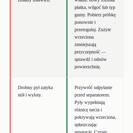
płatka, wilgoć lub typ
gumy. Pobierz próbkę
ponownie i
przereguluj. Zużyte
wrzeciona
zmniejszają
przyczepność —
sprawdź i odnów
powierzchnię.
Drobny pył zatyka
Przywróć odpylanie
stół i wyloty.
przed separatorem.
Pyły wypełniają
różnicę tarcia i
pokrywają wrzeciona,
spłaszczając
separację. Czysty