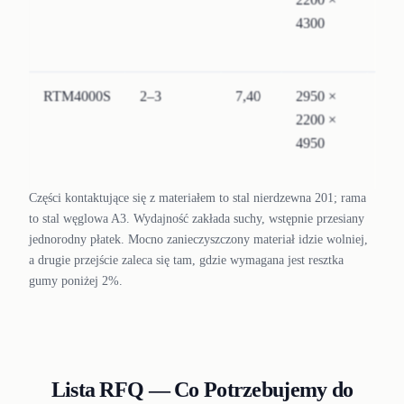
4300
201
RTM4000S
2–3
7,40
2950 ×
Stal
2200 ×
nie
4950
201
Części kontaktujące się z materiałem to stal nierdzewna 201; rama
to stal węglowa A3. Wydajność zakłada suchy, wstępnie przesiany
jednorodny płatek. Mocno zanieczyszczony materiał idzie wolniej,
a drugie przejście zaleca się tam, gdzie wymagana jest resztka
gumy poniżej 2%.
Lista RFQ — Co Potrzebujemy do