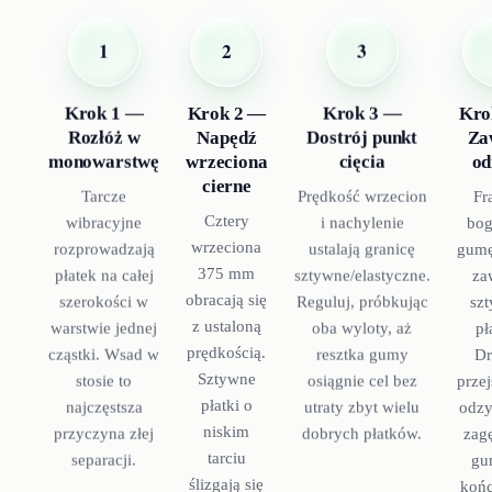
2
1
3
Krok 2 —
Kro
Krok 1 —
Krok 3 —
Napędź
Za
Rozłóż w
Dostrój punkt
wrzeciona
od
monowarstwę
cięcia
cierne
Fr
Tarcze
Prędkość wrzecion
Cztery
bog
wibracyjne
i nachylenie
wrzeciona
gumę
rozprowadzają
ustalają granicę
375 mm
za
płatek na całej
sztywne/elastyczne.
obracają się
sz
szerokości w
Reguluj, próbkując
z ustaloną
pł
warstwie jednej
oba wyloty, aż
prędkością.
Dr
cząstki. Wsad w
resztka gumy
Sztywne
przej
stosie to
osiągnie cel bez
płatki o
odzy
najczęstsza
utraty zbyt wielu
niskim
zag
przyczyna złej
dobrych płatków.
tarciu
gu
separacji.
ślizgają się
koń