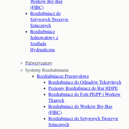
Worków Big-Bag
(FIBC)
Rozdrabniacz do
Sztywnych Tworzyw
Sztucznych
Rozdrabniacz
Jednowałowy z
Szufladą
Hydrauliczną
Pulweryzatory
Systemy Rozdrabniania
Rozdrabniacze Przemysłowe
Rozdrabniacz do Odpadów Tekstylnych
Poziomy Rozdrabniacz do Rur HDPE
Rozdrabniacz do Folii PE/PP i Worków
Tkanych
Rozdrabniacz do Worków Big-Bag
(FIBC)
Rozdrabniacz do Sztywnych Tworzyw
Sztucznych