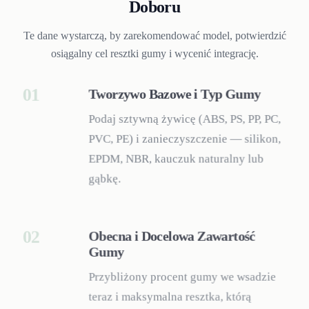
Doboru
Te dane wystarczą, by zarekomendować model, potwierdzić
osiągalny cel resztki gumy i wycenić integrację.
01
Tworzywo Bazowe i Typ Gumy
Podaj sztywną żywicę (ABS, PS, PP, PC,
PVC, PE) i zanieczyszczenie — silikon,
EPDM, NBR, kauczuk naturalny lub
gąbkę.
02
Obecna i Docelowa Zawartość
Gumy
Przybliżony procent gumy we wsadzie
teraz i maksymalna resztka, którą