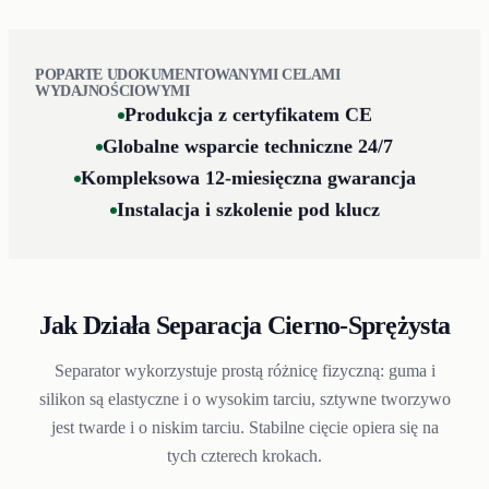
i wędruje do
osobnego wylotu —
POPARTE UDOKUMENTOWANYMI CELAMI
zwykle poniżej 2%
WYDAJNOŚCIOWYMI
Produkcja z certyfikatem CE
resztki gumy.
Globalne wsparcie techniczne 24/7
Kompleksowa 12-miesięczna gwarancja
Instalacja i szkolenie pod klucz
Jak Działa Separacja Cierno-Sprężysta
Separator wykorzystuje prostą różnicę fizyczną: guma i
silikon są elastyczne i o wysokim tarciu, sztywne tworzywo
jest twarde i o niskim tarciu. Stabilne cięcie opiera się na
tych czterech krokach.