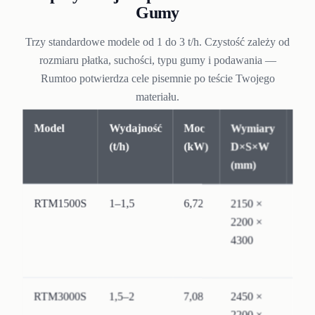
Gumy
Trzy standardowe modele od 1 do 3 t/h. Czystość zależy od
rozmiaru płatka, suchości, typu gumy i podawania —
Rumtoo potwierdza cele pisemnie po teście Twojego
materiału.
Model
Wydajność
Moc
Wymiary
Kon
(t/h)
(kW)
D×S×W
(mm)
RTM1500S
1–1,5
6,72
2150 ×
Stal
2200 ×
nie
4300
201
RTM3000S
1,5–2
7,08
2450 ×
Stal
2200 ×
nie