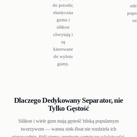
do przodu;
odr
elastyczna
popr
guma i
uz
silikon
chwytają i
są
kierowane
do wylotu
gumy.
Dlaczego Dedykowany Separator, nie
Tylko Gęstość
Silikon i wiele gum mają gęstość bliską popularnym
tworzywom — wanna sink-float nie rozdziela ich
niezawodnie. Stół cierno-sprężysty sortuje po właściwości,