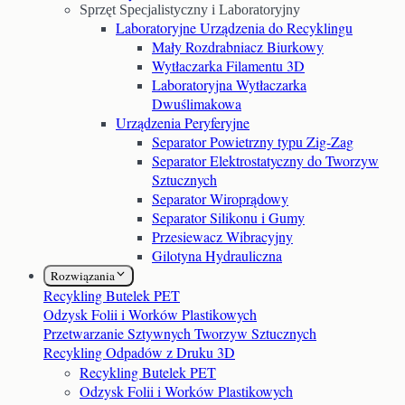
Sprzęt Specjalistyczny i Laboratoryjny
Laboratoryjne Urządzenia do Recyklingu
Mały Rozdrabniacz Biurkowy
Wytłaczarka Filamentu 3D
Laboratoryjna Wytłaczarka
Dwuślimakowa
Urządzenia Peryferyjne
Separator Powietrzny typu Zig-Zag
Separator Elektrostatyczny do Tworzyw
Sztucznych
Separator Wiroprądowy
Separator Silikonu i Gumy
Przesiewacz Wibracyjny
Gilotyna Hydrauliczna
Rozwiązania
Recykling Butelek PET
Odzysk Folii i Worków Plastikowych
Przetwarzanie Sztywnych Tworzyw Sztucznych
Recykling Odpadów z Druku 3D
Recykling Butelek PET
Odzysk Folii i Worków Plastikowych