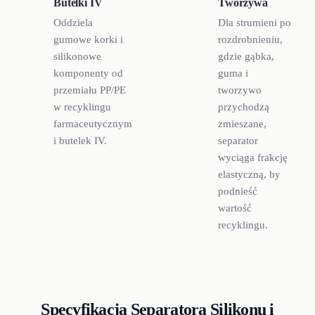
Butelki IV
Tworzywa
Oddziela
Dla strumieni po
gumowe korki i
rozdrobnieniu,
silikonowe
gdzie gąbka,
komponenty od
guma i
przemiału PP/PE
tworzywo
w recyklingu
przychodzą
farmaceutycznym
zmieszane,
i butelek IV.
separator
wyciąga frakcję
elastyczną, by
podnieść
wartość
recyklingu.
Specyfikacja Separatora Silikonu i