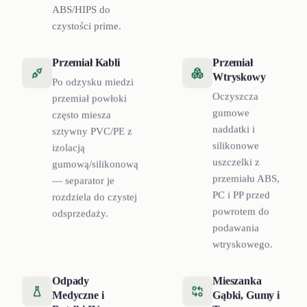
ABS/HIPS do
czystości prime.
Przemiał Kabli
Przemiał
Wtryskowy
Po odzysku miedzi
Oczyszcza
przemiał powłoki
gumowe
często miesza
naddatki i
sztywny PVC/PE z
silikonowe
izolacją
uszczelki z
gumową/silikonową
przemiału ABS,
— separator je
PC i PP przed
rozdziela do czystej
powrotem do
odsprzedaży.
podawania
wtryskowego.
Odpady
Mieszanka
Medyczne i
Gąbki, Gumy i