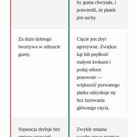
by guma chwytała, i
potwierdź, że płatek
jest suchy.
Za dużo dobrego
Cięcie jest zbyt
tworzywa w odrzucie
agresywne. Zwiększ
gumy.
kąt lub prędkość
małymi krokami i
podaj odrzut
ponownie —
większość porwanego
płatka odzyskuje się
bez luzowania
głównego cięcia.
Separacja dryfuje bez
Zwykle zmiana
zmiany ustawień.
wsadu: nowy rozmiar