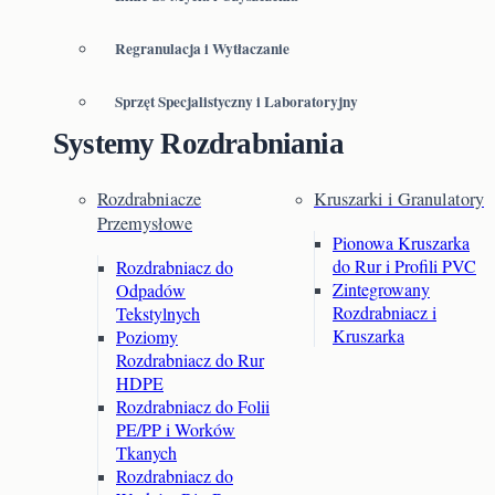
Regranulacja i Wytłaczanie
Sprzęt Specjalistyczny i Laboratoryjny
Systemy Rozdrabniania
Rozdrabniacze
Kruszarki i Granulatory
Przemysłowe
Pionowa Kruszarka
do Rur i Profili PVC
Rozdrabniacz do
Zintegrowany
Odpadów
Rozdrabniacz i
Tekstylnych
Kruszarka
Poziomy
Rozdrabniacz do Rur
HDPE
Rozdrabniacz do Folii
PE/PP i Worków
Tkanych
Rozdrabniacz do