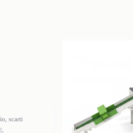
o, scarti
E.