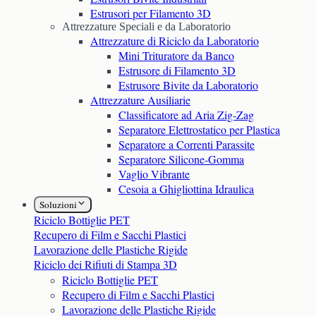
Estrusori per Filamento 3D
Attrezzature Speciali e da Laboratorio
Attrezzature di Riciclo da Laboratorio
Mini Trituratore da Banco
Estrusore di Filamento 3D
Estrusore Bivite da Laboratorio
Attrezzature Ausiliarie
Classificatore ad Aria Zig-Zag
Separatore Elettrostatico per Plastica
Separatore a Correnti Parassite
Separatore Silicone-Gomma
Vaglio Vibrante
Cesoia a Ghigliottina Idraulica
Soluzioni
Riciclo Bottiglie PET
Recupero di Film e Sacchi Plastici
Lavorazione delle Plastiche Rigide
Riciclo dei Rifiuti di Stampa 3D
Riciclo Bottiglie PET
Recupero di Film e Sacchi Plastici
Lavorazione delle Plastiche Rigide