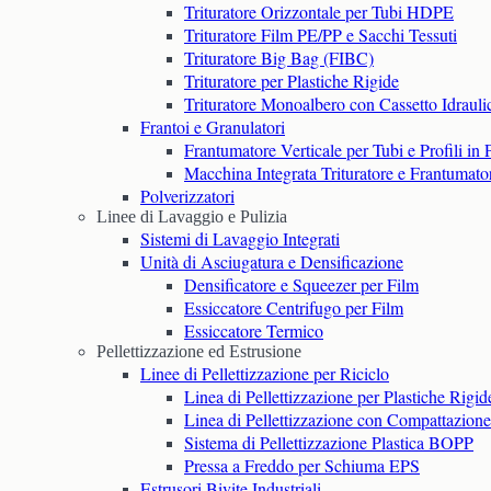
Trituratore Orizzontale per Tubi HDPE
Trituratore Film PE/PP e Sacchi Tessuti
Trituratore Big Bag (FIBC)
Trituratore per Plastiche Rigide
Trituratore Monoalbero con Cassetto Idrauli
Frantoi e Granulatori
Frantumatore Verticale per Tubi e Profili in
Macchina Integrata Trituratore e Frantumato
Polverizzatori
Linee di Lavaggio e Pulizia
Sistemi di Lavaggio Integrati
Unità di Asciugatura e Densificazione
Densificatore e Squeezer per Film
Essiccatore Centrifugo per Film
Essiccatore Termico
Pellettizzazione ed Estrusione
Linee di Pellettizzazione per Riciclo
Linea di Pellettizzazione per Plastiche Rigid
Linea di Pellettizzazione con Compattazion
Sistema di Pellettizzazione Plastica BOPP
Pressa a Freddo per Schiuma EPS
Estrusori Bivite Industriali