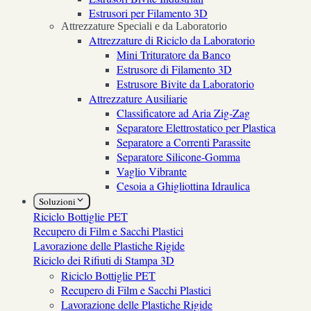
Estrusori per Filamento 3D
Attrezzature Speciali e da Laboratorio
Attrezzature di Riciclo da Laboratorio
Mini Trituratore da Banco
Estrusore di Filamento 3D
Estrusore Bivite da Laboratorio
Attrezzature Ausiliarie
Classificatore ad Aria Zig-Zag
Separatore Elettrostatico per Plastica
Separatore a Correnti Parassite
Separatore Silicone-Gomma
Vaglio Vibrante
Cesoia a Ghigliottina Idraulica
Soluzioni
Riciclo Bottiglie PET
Recupero di Film e Sacchi Plastici
Lavorazione delle Plastiche Rigide
Riciclo dei Rifiuti di Stampa 3D
Riciclo Bottiglie PET
Recupero di Film e Sacchi Plastici
Lavorazione delle Plastiche Rigide