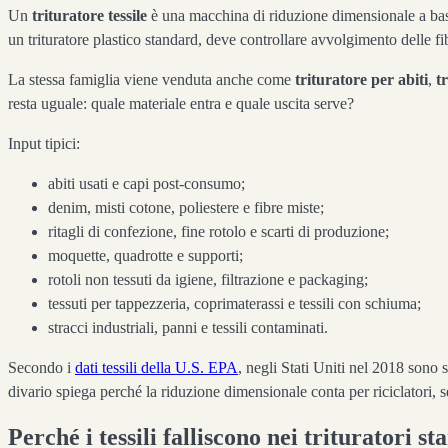
Un
trituratore tessile
è una macchina di riduzione dimensionale a bassa v
un trituratore plastico standard, deve controllare avvolgimento delle f
La stessa famiglia viene venduta anche come
trituratore per abiti
,
t
resta uguale: quale materiale entra e quale uscita serve?
Input tipici:
abiti usati e capi post-consumo;
denim, misti cotone, poliestere e fibre miste;
ritagli di confezione, fine rotolo e scarti di produzione;
moquette, quadrotte e supporti;
rotoli non tessuti da igiene, filtrazione e packaging;
tessuti per tappezzeria, coprimaterassi e tessili con schiuma;
stracci industriali, panni e tessili contaminati.
Secondo i
dati tessili della U.S. EPA
, negli Stati Uniti nel 2018 sono s
divario spiega perché la riduzione dimensionale conta per riciclatori, se
Perché i tessili falliscono nei trituratori s