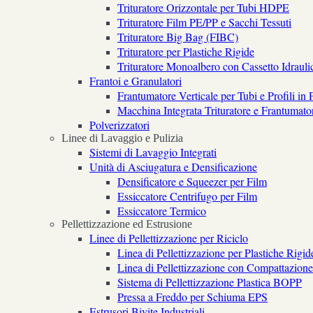
Trituratore Orizzontale per Tubi HDPE
Trituratore Film PE/PP e Sacchi Tessuti
Trituratore Big Bag (FIBC)
Trituratore per Plastiche Rigide
Trituratore Monoalbero con Cassetto Idrauli
Frantoi e Granulatori
Frantumatore Verticale per Tubi e Profili in
Macchina Integrata Trituratore e Frantumato
Polverizzatori
Linee di Lavaggio e Pulizia
Sistemi di Lavaggio Integrati
Unità di Asciugatura e Densificazione
Densificatore e Squeezer per Film
Essiccatore Centrifugo per Film
Essiccatore Termico
Pellettizzazione ed Estrusione
Linee di Pellettizzazione per Riciclo
Linea di Pellettizzazione per Plastiche Rigid
Linea di Pellettizzazione con Compattazion
Sistema di Pellettizzazione Plastica BOPP
Pressa a Freddo per Schiuma EPS
Estrusori Bivite Industriali