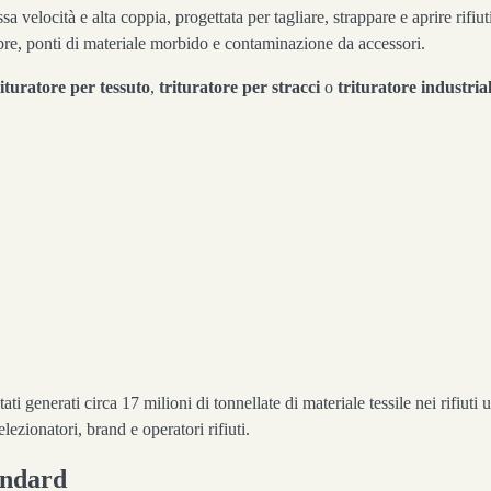
elocità e alta coppia, progettata per tagliare, strappare e aprire rifiuti 
ibre, ponti di materiale morbido e contaminazione da accessori.
rituratore per tessuto
,
trituratore per stracci
o
trituratore industrial
tati generati circa 17 milioni di tonnellate di materiale tessile nei rifiuti
lezionatori, brand e operatori rifiuti.
tandard