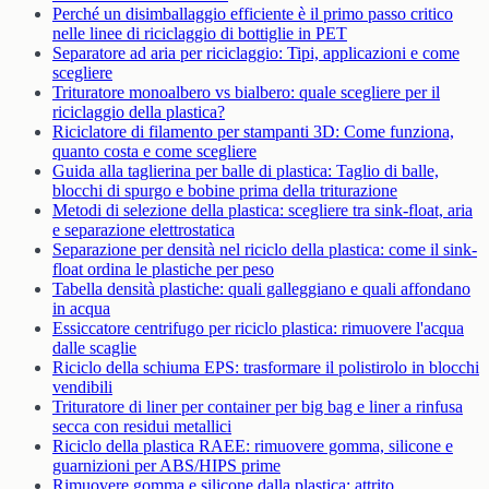
Perché un disimballaggio efficiente è il primo passo critico
nelle linee di riciclaggio di bottiglie in PET
Separatore ad aria per riciclaggio: Tipi, applicazioni e come
scegliere
Trituratore monoalbero vs bialbero: quale scegliere per il
riciclaggio della plastica?
Riciclatore di filamento per stampanti 3D: Come funziona,
quanto costa e come scegliere
Guida alla taglierina per balle di plastica: Taglio di balle,
blocchi di spurgo e bobine prima della triturazione
Metodi di selezione della plastica: scegliere tra sink-float, aria
e separazione elettrostatica
Separazione per densità nel riciclo della plastica: come il sink-
float ordina le plastiche per peso
Tabella densità plastiche: quali galleggiano e quali affondano
in acqua
Essiccatore centrifugo per riciclo plastica: rimuovere l'acqua
dalle scaglie
Riciclo della schiuma EPS: trasformare il polistirolo in blocchi
vendibili
Trituratore di liner per container per big bag e liner a rinfusa
secca con residui metallici
Riciclo della plastica RAEE: rimuovere gomma, silicone e
guarnizioni per ABS/HIPS prime
Rimuovere gomma e silicone dalla plastica: attrito,