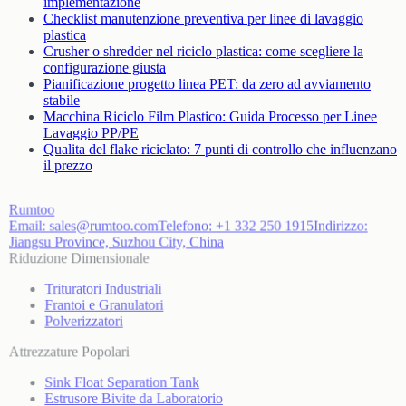
implementazione
Checklist manutenzione preventiva per linee di lavaggio
plastica
Crusher o shredder nel riciclo plastica: come scegliere la
configurazione giusta
Pianificazione progetto linea PET: da zero ad avviamento
stabile
Macchina Riciclo Film Plastico: Guida Processo per Linee
Lavaggio PP/PE
Qualita del flake riciclato: 7 punti di controllo che influenzano
il prezzo
Rumtoo
Email:
sales@rumtoo.com
Telefono:
+1 332 250 1915
Indirizzo:
Jiangsu Province, Suzhou City, China
Riduzione Dimensionale
Trituratori Industriali
Frantoi e Granulatori
Polverizzatori
Attrezzature Popolari
Sink Float Separation Tank
Estrusore Bivite da Laboratorio