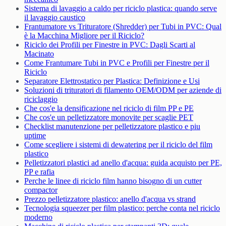
Sistema di lavaggio a caldo per riciclo plastica: quando serve
il lavaggio caustico
Frantumatore vs Trituratore (Shredder) per Tubi in PVC: Qual
è la Macchina Migliore per il Riciclo?
Riciclo dei Profili per Finestre in PVC: Dagli Scarti al
Macinato
Come Frantumare Tubi in PVC e Profili per Finestre per il
Riciclo
Separatore Elettrostatico per Plastica: Definizione e Usi
Soluzioni di trituratori di filamento OEM/ODM per aziende di
riciclaggio
Che cos'e la densificazione nel riciclo di film PP e PE
Che cos'e un pelletizzatore monovite per scaglie PET
Checklist manutenzione per pelletizzatore plastico e piu
uptime
Come scegliere i sistemi di dewatering per il riciclo del film
plastico
Pelletizzatori plastici ad anello d'acqua: guida acquisto per PE,
PP e rafia
Perche le linee di riciclo film hanno bisogno di un cutter
compactor
Prezzo pelletizzatore plastico: anello d'acqua vs strand
Tecnologia squeezer per film plastico: perche conta nel riciclo
moderno