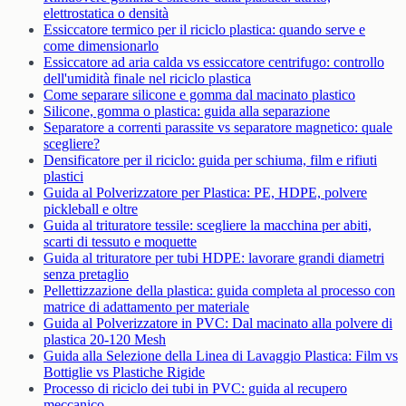
elettrostatica o densità
Essiccatore termico per il riciclo plastica: quando serve e
come dimensionarlo
Essiccatore ad aria calda vs essiccatore centrifugo: controllo
dell'umidità finale nel riciclo plastica
Come separare silicone e gomma dal macinato plastico
Silicone, gomma o plastica: guida alla separazione
Separatore a correnti parassite vs separatore magnetico: quale
scegliere?
Densificatore per il riciclo: guida per schiuma, film e rifiuti
plastici
Guida al Polverizzatore per Plastica: PE, HDPE, polvere
pickleball e oltre
Guida al trituratore tessile: scegliere la macchina per abiti,
scarti di tessuto e moquette
Guida al trituratore per tubi HDPE: lavorare grandi diametri
senza pretaglio
Pellettizzazione della plastica: guida completa al processo con
matrice di adattamento per materiale
Guida al Polverizzatore in PVC: Dal macinato alla polvere di
plastica 20-120 Mesh
Guida alla Selezione della Linea di Lavaggio Plastica: Film vs
Bottiglie vs Plastiche Rigide
Processo di riciclo dei tubi in PVC: guida al recupero
meccanico