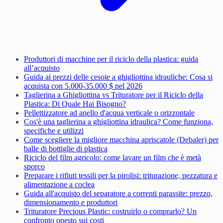
Produttori di macchine per il riciclo della plastica: guida
all’acquisto
Guida ai prezzi delle cesoie a ghigliottina idrauliche: Cosa si
acquista con 5.000-35.000 $ nel 2026
Taglierina a Ghigliottina vs Trituratore per il Riciclo della
Plastica: Di Quale Hai Bisogno?
Pellettizzatore ad anello d'acqua verticale o orizzontale
Cos'è una taglierina a ghigliottina idraulica? Come funziona,
specifiche e utilizzi
Come scegliere la migliore macchina apriscatole (Debaler) per
balle di bottiglie di plastica
Riciclo del film agricolo: come lavare un film che è metà
sporco
Preparare i rifiuti tessili per la pirolisi: triturazione, pezzatura e
alimentazione a coclea
Guida all'acquisto del separatore a correnti parassite: prezzo,
dimensionamento e produttori
Trituratore Precious Plastic: costruirlo o comprarlo? Un
confronto onesto sui costi