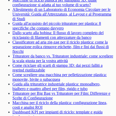
Macchine di riciclo plastica per stampanti 3D: quale
configurazione si adatta al tuo volume di scarto?
Allestimento di un Laboratorio di Economia Circolare per le
Università: Guida all'Attrezzatura, al Layout e al Programma
di Studi
Guida all'acquisto del piccolo trituratore per plastica: 8
specifiche che contano davvero
Dallo scarto alla bobina: Il flusso di lavoro completo del
riciclaggio di filamenti con attrezzature da banco
Classificatore ad aria zig-zag per il riciclo plastica: come la
separazione eolica rimuove etichette, film e fini dai flussi di
fiocchi
Trituratore da banco vs. Trituratore industriale: come scegliere
la scala giusta per la vostra attività
Come riciclare gli scarti di stampa 3D: dai pezzi falliti a
regrind riutilizzabile
Come scegliere una macchina per pelletizzazione plastica:
monovite, bivite o subacquea
Guida alla trituratrice industriale plastica: monoalbero,
bialbero e quattro alberi per film, rigido e tubo
Trituratore per Big Bag vs Trituratore per Film: Differenze e
Scelte di Configurazione
Macchina per il riciclo della plastica: configurazione linea,
costi e analisi ROI
Dashboard KPI per impianti di riciclo: template e guida