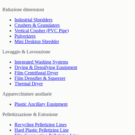
Riduzione dimensioni
Industrial Shredders
Crushers & Granulators
Vertical Crusher (PVC Pipe)
Pulverizers
Mini Desktop Shredder
Lavaggio & Lavorazione
Integrated Washing Systems
Drying & Densifying Equipment
Film Centrifugal Dryer
Film Densifier & Squeezer
Thermal Dryer
Apparecchiature ausiliarie
Plastic Ancillary Equipment
Pellettizzazione & Estrusione
Recycling Pelletizing Lines
Hard Plastic Pelletizing Line