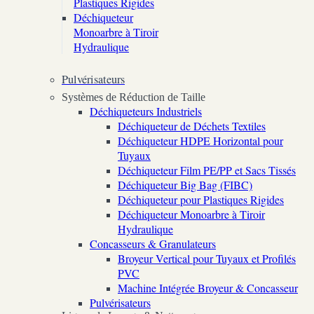
Plastiques Rigides
Déchiqueteur
Monoarbre à Tiroir
Hydraulique
Pulvérisateurs
Systèmes de Réduction de Taille
Déchiqueteurs Industriels
Déchiqueteur de Déchets Textiles
Déchiqueteur HDPE Horizontal pour
Tuyaux
Déchiqueteur Film PE/PP et Sacs Tissés
Déchiqueteur Big Bag (FIBC)
Déchiqueteur pour Plastiques Rigides
Déchiqueteur Monoarbre à Tiroir
Hydraulique
Concasseurs & Granulateurs
Broyeur Vertical pour Tuyaux et Profilés
PVC
Machine Intégrée Broyeur & Concasseur
Pulvérisateurs