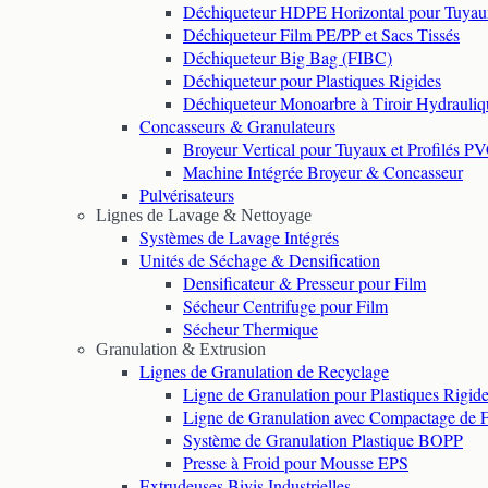
Déchiqueteur HDPE Horizontal pour Tuyau
Déchiqueteur Film PE/PP et Sacs Tissés
Déchiqueteur Big Bag (FIBC)
Déchiqueteur pour Plastiques Rigides
Déchiqueteur Monoarbre à Tiroir Hydrauliq
Concasseurs & Granulateurs
Broyeur Vertical pour Tuyaux et Profilés P
Machine Intégrée Broyeur & Concasseur
Pulvérisateurs
Lignes de Lavage & Nettoyage
Systèmes de Lavage Intégrés
Unités de Séchage & Densification
Densificateur & Presseur pour Film
Sécheur Centrifuge pour Film
Sécheur Thermique
Granulation & Extrusion
Lignes de Granulation de Recyclage
Ligne de Granulation pour Plastiques Rigid
Ligne de Granulation avec Compactage de 
Système de Granulation Plastique BOPP
Presse à Froid pour Mousse EPS
Extrudeuses Bivis Industrielles