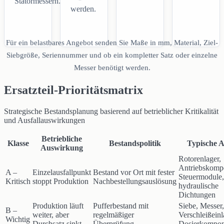
Statormessern.
werden.
Für ein belastbares Angebot senden Sie Maße in mm, Material, Ziel-
Siebgröße, Seriennummer und ob ein kompletter Satz oder einzelne
Messer benötigt werden.
Ersatzteil-Prioritätsmatrix
Strategische Bestandsplanung basierend auf betrieblicher Kritikalität
und Ausfallauswirkungen
Betriebliche
Klasse
Bestandspolitik
Typische A
Auswirkung
Rotorenlager,
Antriebskomp
A –
Einzelausfallpunkt
Bestand vor Ort mit fester
Steuermodule,
Kritisch
stoppt Produktion
Nachbestellungsauslösung
hydraulische
Dichtungen
Produktion läuft
Pufferbestand mit
Siebe, Messer,
B –
weiter, aber
regelmäßiger
Verschleißeinl
Wichtig
Durchsatz sinkt
Überprüfung
Dosierkompon