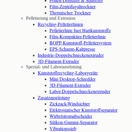
Folien-Densifier & Squeezer
Film-Zentrifugaltrockner
Thermischer Trockner
Pelletierung und Extrusion
Recycling-Pelletierlinien
Pelletierlinie fuer Hartkunststoffe
Film-Kompaktier-Pelletierlinie
BOPP-Kunststoff-Pelletiersystem
EPS-Schaum-Kaltpresse
Industrie-Doppelschneckenextruder
3D-Filament-Extruder
Spezial- und Laborausrüstung
Kunststoffrecycling-Laborgeräte
Mini Desktop-Schredder
3D-Filament-Extruder
Labor-Doppelschneckenextruder
Zusatzausrüstung
Zickzack-Windsichter
Elektrostatischer Kunststoffseparator
Wirbelstromabscheider
Silikon-Gummi-Separator
Vibrationssieb