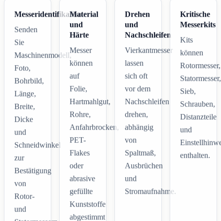
Messeridentifikation
Material
Drehen
Kritische
und
und
Messerkits
Senden
Härte
Nachschleifen
Kits
Sie
Messer
Vierkantmesser
können
Maschinenmodell,
können
lassen
Rotormesser,
Foto,
auf
sich oft
Statormesser,
Bohrbild,
Folie,
vor dem
Sieb,
Länge,
Hartmahlgut,
Nachschleifen
Schrauben,
Breite,
Rohre,
drehen,
Distanzteile
Dicke
Anfahrbrocken,
abhängig
und
und
PET-
von
Einstellhinw
Schneidwinkel
Flakes
Spaltmaß,
enthalten.
zur
oder
Ausbrüchen
Bestätigung
abrasive
und
von
gefüllte
Stromaufnahme.
Rotor-
Kunststoffe
und
abgestimmt