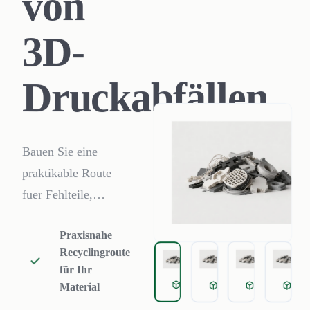
von
3D-
Druckabfällen
Bauen Sie eine
praktikable Route
fuer Fehlteile,
Supportmaterial,
Praxisnahe
Purge und
Recyclingroute
Spulenabfall aus
für Ihr
PLA, PETG, ABS,
Failed 3D prints and scrap 
Failed 3D prints an
Failed 3D p
Fai
Material
Nylon, TPU und