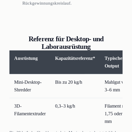
Rückgewinnungskreislauf.
Referenz für Desktop- und
Laborausrüstung
Ausrüstung
Kapazitätsreferenz*
Typischer
Output
Mini-Desktop-
Bis zu 20 kg/h
Mahlgut von
Shredder
3–6 mm
3D-
0,3–3 kg/h
Filament mit
Filamentextruder
1,75 oder 2,85
mm