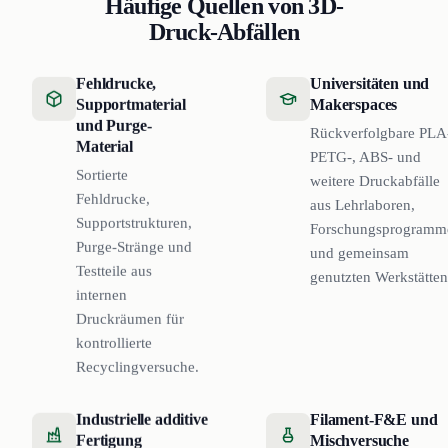
Häufige Quellen von 3D-
Druck-Abfällen
Fehldrucke,
Universitäten und
Supportmaterial
Makerspaces
und Purge-
Rückverfolgbare PLA
Material
PETG-, ABS- und
Sortierte
weitere Druckabfälle
Fehldrucke,
aus Lehrlaboren,
Supportstrukturen,
Forschungsprogramm
Purge-Stränge und
und gemeinsam
Testteile aus
genutzten Werkstätten
internen
Druckräumen für
kontrollierte
Recyclingversuche.
Industrielle additive
Filament-F&E und
Fertigung
Mischversuche