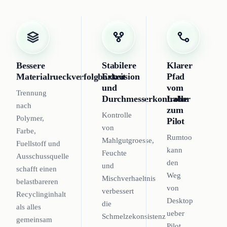
Bessere
Stabilere
Klarer
Materialrueckverfolgbarkeit
Extrusion
Pfad
und
vom
Trennung
Durchmesserkontrolle
Labor
nach
zum
Kontrolle
Polymer,
Pilot
von
Farbe,
Rumtoo
Mahlgutgroesse,
Fuellstoff und
kann
Feuchte
Ausschussquelle
den
und
schafft einen
Weg
Mischverhaeltnis
belastbareren
von
verbessert
Recyclinginhalt
Desktop
die
als alles
ueber
Schmelzekonsistenz
gemeinsam
Pilot