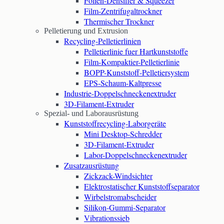
Folien-Densifier & Squeezer
Film-Zentrifugaltrockner
Thermischer Trockner
Pelletierung und Extrusion
Recycling-Pelletierlinien
Pelletierlinie fuer Hartkunststoffe
Film-Kompaktier-Pelletierlinie
BOPP-Kunststoff-Pelletiersystem
EPS-Schaum-Kaltpresse
Industrie-Doppelschneckenextruder
3D-Filament-Extruder
Spezial- und Laborausrüstung
Kunststoffrecycling-Laborgeräte
Mini Desktop-Schredder
3D-Filament-Extruder
Labor-Doppelschneckenextruder
Zusatzausrüstung
Zickzack-Windsichter
Elektrostatischer Kunststoffseparator
Wirbelstromabscheider
Silikon-Gummi-Separator
Vibrationssieb