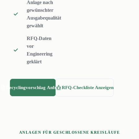
Anlage nach
ausgewaehlten
gewünschter
technischen
Ausgabequalität
Werkstoffen auf.
gewählt
Rumtoo stimmt
RFQ-Daten
Zerkleinerung,
vor
Siebung,
Engineering
geklärt
Trocknung,
Mischung,
Pelletierung und
Recyclingvorschlag Anfragen
RFQ-Checkliste Anzeigen
Filamentextrusion
auf Ihren realen
Materialmix und Ihr
Qualitaetsziel ab.
ANLAGEN FÜR GESCHLOSSENE KREISLÄUFE