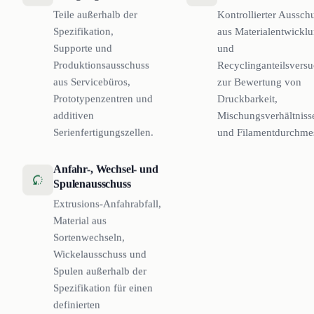
Teile außerhalb der
Kontrollierter Aussch
Spezifikation,
aus Materialentwickl
Supporte und
und
Produktionsausschuss
Recyclinganteilsvers
aus Servicebüros,
zur Bewertung von
Prototypenzentren und
Druckbarkeit,
additiven
Mischungsverhältniss
Serienfertigungszellen.
und Filamentdurchmes
Anfahr-, Wechsel- und
Spulenausschuss
Extrusions-Anfahrabfall,
Material aus
Sortenwechseln,
Wickelausschuss und
Spulen außerhalb der
Spezifikation für einen
definierten