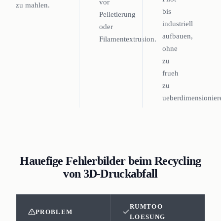
vor
zu mahlen.
bis
Pelletierung
industriell
oder
aufbauen,
Filamentextrusion.
ohne
zu
frueh
zu
ueberdimensionier
Hauefige Fehlerbilder beim Recycling
von 3D-Druckabfall
RUMTOO
PROBLEM
LOESUNG