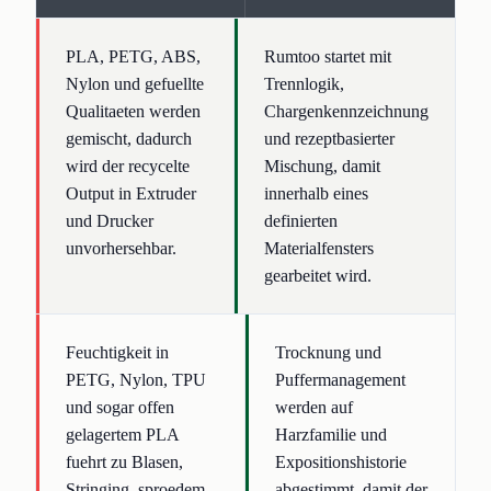
PLA, PETG, ABS,
Rumtoo startet mit
Nylon und gefuellte
Trennlogik,
Qualitaeten werden
Chargenkennzeichnung
gemischt, dadurch
und rezeptbasierter
wird der recycelte
Mischung, damit
Output in Extruder
innerhalb eines
und Drucker
definierten
unvorhersehbar.
Materialfensters
gearbeitet wird.
Feuchtigkeit in
Trocknung und
PETG, Nylon, TPU
Puffermanagement
und sogar offen
werden auf
gelagertem PLA
Harzfamilie und
fuehrt zu Blasen,
Expositionshistorie
Stringing, sproedem
abgestimmt, damit der